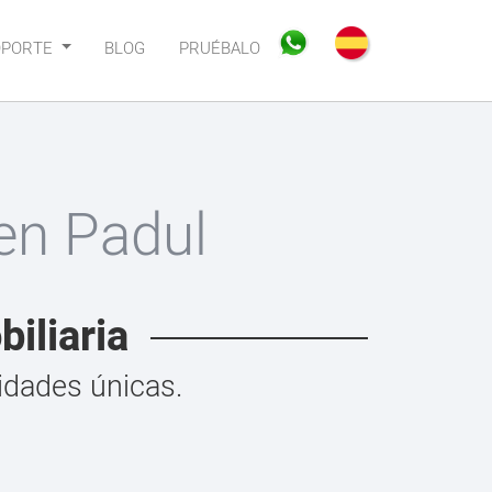
OPORTE
BLOG
PRUÉBALO
en Padul
iliaria
idades únicas.