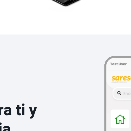
a ti y
ia