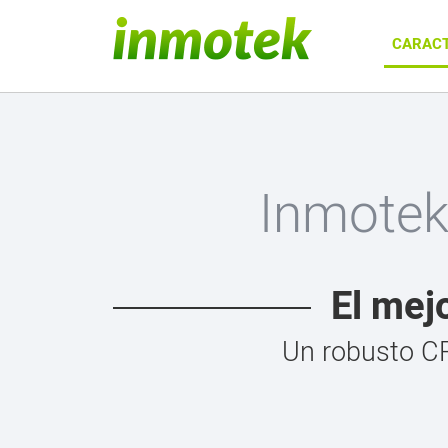
CARACT
Inmotek
El mej
Un robusto CR