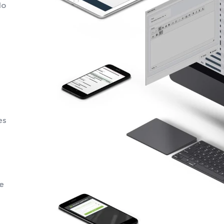
do
es
le