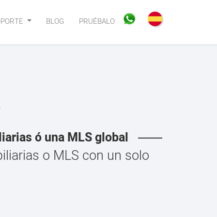
OPORTE
BLOG
PRUÉBALO
S
liarias ó una MLS global
liarias o MLS con un solo