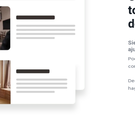
t
d
Si
aj
Pod
co
De
ha