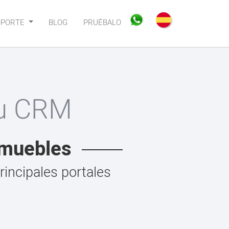
OPORTE
BLOG
PRUÉBALO
tu CRM
inmuebles
rincipales portales