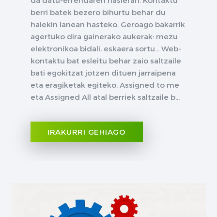
berri batek bezero bihurtu behar du
haiekin lanean hasteko. Geroago bakarrik
agertuko dira gainerako aukerak: mezu
elektronikoa bidali, eskaera sortu... Web-
kontaktu bat esleitu behar zaio saltzaile
bati egokitzat jotzen dituen jarraipena
eta eragiketak egiteko. Assigned to me
eta Assigned All atal berriek saltzaile b...
IRAKURRI GEHIAGO