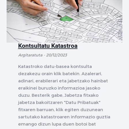
Kontsultatu Katastroa
Argitaratuta - 20/12/2023
Katastroko datu-basea kontsulta
dezakezu orain klik batekin. Azalerari,
adinari, erabilerari eta jabetzako hainbat
eraikinei buruzko informazioa jasoko
duzu. Besterik gabe, Jabetza fitxako
jabetza bakoitzaren "Datu Pribatuak"
fitxaren barruan, klik egiten duzunean
sartutako katastroaren informazio guztia
emango dizun lupa duen botoi bat