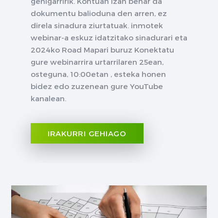
gehigarririk. Kontuan izan behar da
dokumentu balioduna den arren, ez
direla sinadura ziurtatuak. inmotek
webinar-a eskuz idatzitako sinadurari eta
2024ko Road Mapari buruz Konektatu
gure webinarrira urtarrilaren 25ean,
osteguna, 10:00etan , esteka honen
bidez edo zuzenean gure YouTube
kanalean.
IRAKURRI GEHIAGO