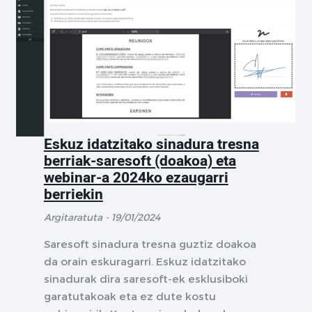
Eskuz idatzitako sinadura tresna
berriak-saresoft (doakoa) eta
webinar-a 2024ko ezaugarri
berriekin
Argitaratuta - 19/01/2024
Saresoft sinadura tresna guztiz doakoa
da orain eskuragarri. Eskuz idatzitako
sinadurak dira saresoft-ek esklusiboki
garatutakoak eta ez dute kostu