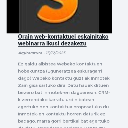
Orain web-kontaktuei eskainitako
webinarra ikusi dezakezu
Argitaratuta - 15/12/2023
Ez galdu albistea Webeko kontaktuen
hobekuntza (Eguneratzea eskuragarri
dago) Webeko kontaktu guztiak Inmotek
Zain gisa sartuko dira. Datu hauek dituen
bezero bat Inmotek-en dagoenean, CRM-
k zerrendako karratu urdin batean
agertuko den kontaktua proposatuko du.
Inmotek-en kontaktu horren daturik ez
badago, marra gorri bertikal bat agertuko
da datu-errendaren hasieran. Kontaktu