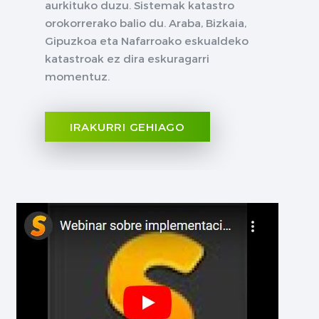
aurkituko duzu. Sistemak katastro
orokorrerako balio du. Araba, Bizkaia,
Gipuzkoa eta Nafarroako eskualdeko
katastroak ez dira eskuragarri
momentuz.
IRAKURRI GEHIAGO