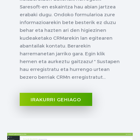
Saresoft-en eskaintza hau abian jartzea
erabaki dugu. Ondoko formularioa zure
informazioarekin bete besterik ez duzu
behar eta hazten ari den higiezinen
kudeaketako CRMarekin lan egitearen
abantailak kontatu. Berarekin
harremanetan jarriko gara. Egin klik
hemen eta aurkeztu gaitzazu! * Sustapen
hau erregistratu eta hurrengo urtean
bezero berriak CRMn erregistratut...
IRAKURRI GEHIAGO