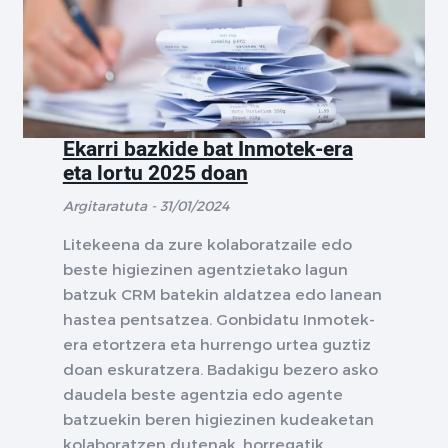
Ekarri bazkide bat Inmotek-era
eta lortu 2025 doan
Argitaratuta - 31/01/2024
Litekeena da zure kolaboratzaile edo
beste higiezinen agentzietako lagun
batzuk CRM batekin aldatzea edo lanean
hastea pentsatzea. Gonbidatu Inmotek-
era etortzera eta hurrengo urtea guztiz
doan eskuratzera. Badakigu bezero asko
daudela beste agentzia edo agente
batzuekin beren higiezinen kudeaketan
kolaboratzen dutenak, horregatik