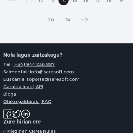
1
....
12
13
14
15
16
17
18
19
20
....
54
Nola lagun zaitzakegu?
Tel.:
(+34) 944 236 887
Salmentak:
info@saresoft.com
Euskarria:
soporte@saresoft.com
Garatzaileak | API
Bloga
Ohiko galderak | FAQ
Zure hirian ere
Higiezinen CRMa Nules