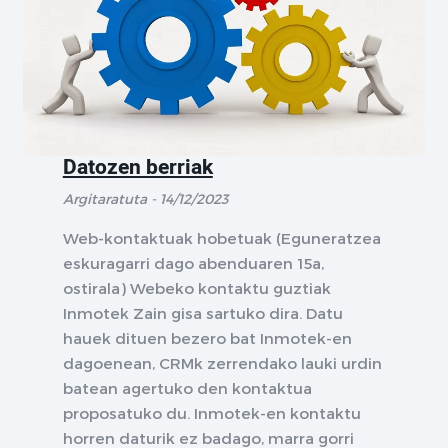
Datozen berriak
Argitaratuta - 14/12/2023
Web-kontaktuak hobetuak (Eguneratzea
eskuragarri dago abenduaren 15a,
ostirala) Webeko kontaktu guztiak
Inmotek Zain gisa sartuko dira. Datu
hauek dituen bezero bat Inmotek-en
dagoenean, CRMk zerrendako lauki urdin
batean agertuko den kontaktua
proposatuko du. Inmotek-en kontaktu
horren daturik ez badago, marra gorri