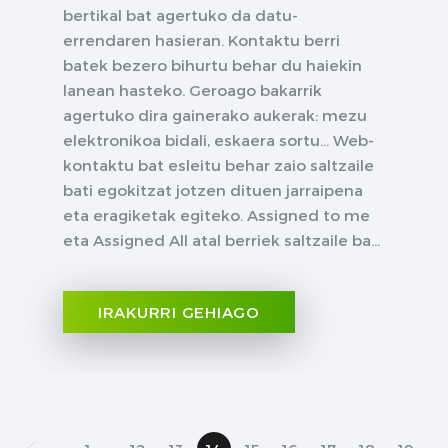
bertikal bat agertuko da datu-
errendaren hasieran. Kontaktu berri
batek bezero bihurtu behar du haiekin
lanean hasteko. Geroago bakarrik
agertuko dira gainerako aukerak: mezu
elektronikoa bidali, eskaera sortu... Web-
kontaktu bat esleitu behar zaio saltzaile
bati egokitzat jotzen dituen jarraipena
eta eragiketak egiteko. Assigned to me
eta Assigned All atal berriek saltzaile ba...
IRAKURRI GEHIAGO