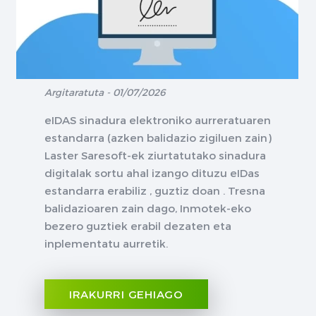
Argitaratuta - 01/07/2026
eIDAS sinadura elektroniko aurreratuaren
estandarra (azken balidazio zigiluen zain)
Laster Saresoft-ek ziurtatutako sinadura
digitalak sortu ahal izango dituzu eIDas
estandarra erabiliz , guztiz doan . Tresna
balidazioaren zain dago, Inmotek-eko
bezero guztiek erabil dezaten eta
inplementatu aurretik.
IRAKURRI GEHIAGO