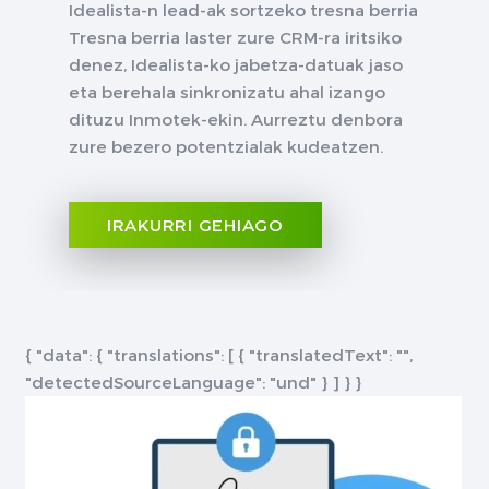
Idealista-n lead-ak sortzeko tresna berria
Tresna berria laster zure CRM-ra iritsiko
denez, Idealista-ko jabetza-datuak jaso
eta berehala sinkronizatu ahal izango
dituzu Inmotek-ekin. Aurreztu denbora
zure bezero potentzialak kudeatzen.
IRAKURRI GEHIAGO
{ "data": { "translations": [ { "translatedText": "",
"detectedSourceLanguage": "und" } ] } }