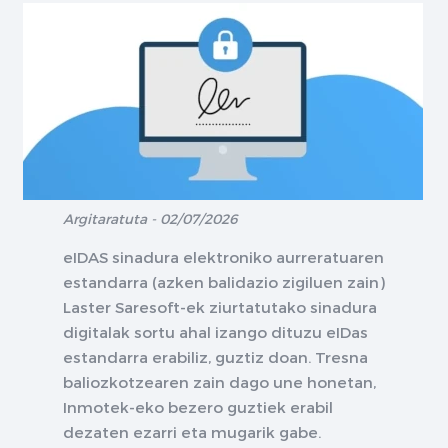
Argitaratuta - 02/07/2026
eIDAS sinadura elektroniko aurreratuaren
estandarra (azken balidazio zigiluen zain)
Laster Saresoft-ek ziurtatutako sinadura
digitalak sortu ahal izango dituzu eIDas
estandarra erabiliz, guztiz doan. Tresna
baliozkotzearen zain dago une honetan,
Inmotek-eko bezero guztiek erabil
dezaten ezarri eta mugarik gabe.