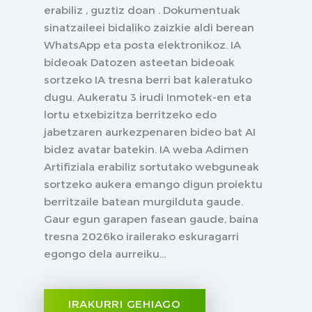
erabiliz , guztiz doan . Dokumentuak
sinatzaileei bidaliko zaizkie aldi berean
WhatsApp eta posta elektronikoz. IA
bideoak Datozen asteetan bideoak
sortzeko IA tresna berri bat kaleratuko
dugu. Aukeratu 3 irudi Inmotek-en eta
lortu etxebizitza berritzeko edo
jabetzaren aurkezpenaren bideo bat AI
bidez avatar batekin. IA weba Adimen
Artifiziala erabiliz sortutako webguneak
sortzeko aukera emango digun proiektu
berritzaile batean murgilduta gaude.
Gaur egun garapen fasean gaude, baina
tresna 2026ko irailerako eskuragarri
egongo dela aurreiku...
IRAKURRI GEHIAGO