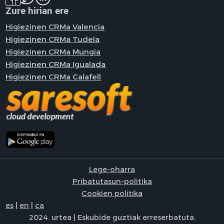
Zure hirian ere
Higiezinen CRMa Valencia
Higiezinen CRMa Tudela
Higiezinen CRMa Mungia
Higiezinen CRMa Igualada
Higiezinen CRMa Calafell
Lege-oharra
Pribatutasun-politika
Cookien politika
es
|
en
|
ca
2024. urtea | Eskubide guztiak erreserbatuta.