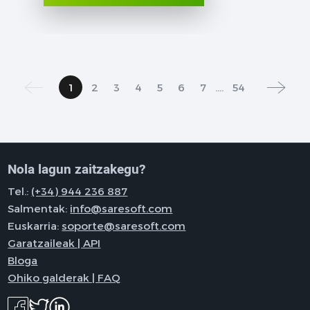
1
2
3
4
5
6
7
....
54
Nola lagun zaitzakegu?
Tel.:
(+34) 944 236 887
Salmentak:
info@saresoft.com
Euskarria:
soporte@saresoft.com
Garatzaileak | API
Bloga
Ohiko galderak | FAQ