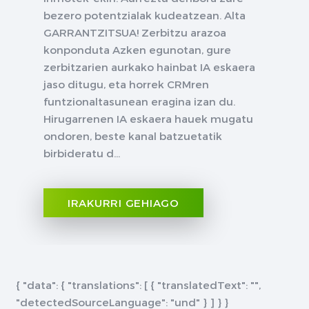
bezero potentzialak kudeatzean. Alta
GARRANTZITSUA! Zerbitzu arazoa
konponduta Azken egunotan, gure
zerbitzarien aurkako hainbat IA eskaera
jaso ditugu, eta horrek CRMren
funtzionaltasunean eragina izan du.
Hirugarrenen IA eskaera hauek mugatu
ondoren, beste kanal batzuetatik
birbideratu d...
IRAKURRI GEHIAGO
{ "data": { "translations": [ { "translatedText": "",
"detectedSourceLanguage": "und" } ] } }