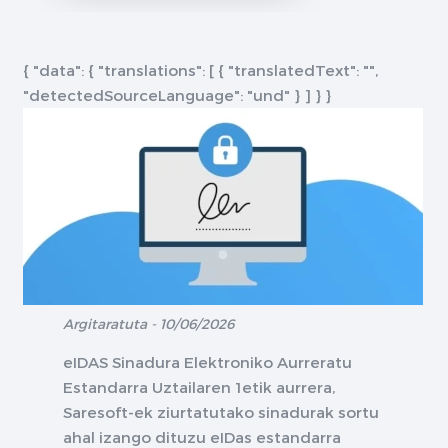
{ "data": { "translations": [ { "translatedText": "",
"detectedSourceLanguage": "und" } ] } }
Argitaratuta - 10/06/2026
eIDAS Sinadura Elektroniko Aurreratu
Estandarra Uztailaren 1etik aurrera,
Saresoft-ek ziurtatutako sinadurak sortu
ahal izango dituzu eIDas estandarra