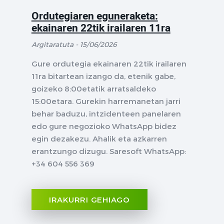
Ordutegiaren eguneraketa:
ekainaren 22tik irailaren 11ra
Argitaratuta - 15/06/2026
Gure ordutegia ekainaren 22tik irailaren
11ra bitartean izango da, etenik gabe,
goizeko 8:00etatik arratsaldeko
15:00etara. Gurekin harremanetan jarri
behar baduzu, intzidenteen panelaren
edo gure negozioko WhatsApp bidez
egin dezakezu. Ahalik eta azkarren
erantzungo dizugu. Saresoft WhatsApp:
+34 604 556 369
IRAKURRI GEHIAGO