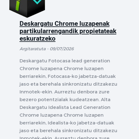
Deskargatu Chrome luzapenak
partikularrengandik propietateak
eskuratzeko
Argitaratuta - 09/07/2026
Deskargatu Fotocasa lead generation
Chrome luzapena Chrome luzapen
berriarekin, Fotocasa-ko jabetza-datuak
jaso eta berehala sinkronizatu ditzakezu
Inmotek-ekin. Aurreztu denbora zure
bezero potentzialak kudeatzean. Alta
Deskargatu Idealista Lead Generation
Chrome luzapena Chrome luzapen
berriarekin, Idealista-ko jabetza-datuak
jaso eta berehala sinkronizatu ditzakezu
Inmotek-ekin. Aurreztu denbora zure