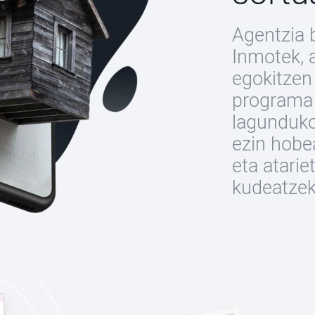
Agentzia 
Inmotek, 
egokitzen
programa 
lagunduko
ezin hobe
eta atarie
kudeatzek