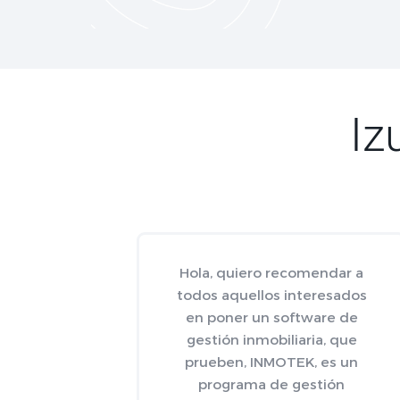
Iz
Hola, quiero recomendar a
todos aquellos interesados
en poner un software de
gestión inmobiliaria, que
prueben, INMOTEK, es un
programa de gestión