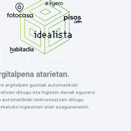
rgitalpena atarietan.
re argitalpen guztiak automatikoki
daltzen ditugu eta higiezin denak egunero
a automatikoki sinkronizatzen ditugu
rkatuko higiezinen atari ezagunenekin.