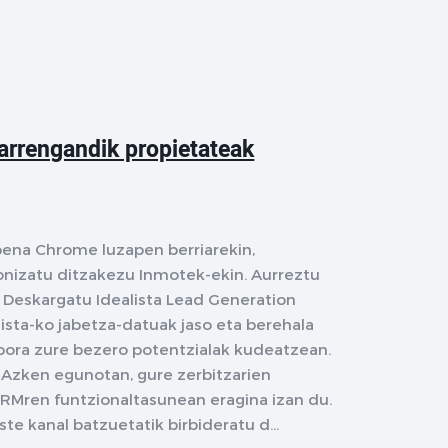
arrengandik propietateak
ena Chrome luzapen berriarekin,
onizatu ditzakezu Inmotek-ekin. Aurreztu
 Deskargatu Idealista Lead Generation
ista-ko jabetza-datuak jaso eta berehala
bora zure bezero potentzialak kudeatzean.
Azken egunotan, gure zerbitzarien
 CRMren funtzionaltasunean eragina izan du.
e kanal batzuetatik birbideratu d...