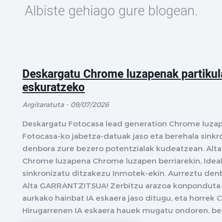
Albiste gehiago gure blogean.
Deskargatu Chrome luzapenak partikul
eskuratzeko
Argitaratuta - 09/07/2026
Deskargatu Fotocasa lead generation Chrome luzap
Fotocasa-ko jabetza-datuak jaso eta berehala sinkr
denbora zure bezero potentzialak kudeatzean. Alta
Chrome luzapena Chrome luzapen berriarekin, Ideal
sinkronizatu ditzakezu Inmotek-ekin. Aurreztu den
Alta GARRANTZITSUA! Zerbitzu arazoa konponduta 
aurkako hainbat IA eskaera jaso ditugu, eta horrek
Hirugarrenen IA eskaera hauek mugatu ondoren, best