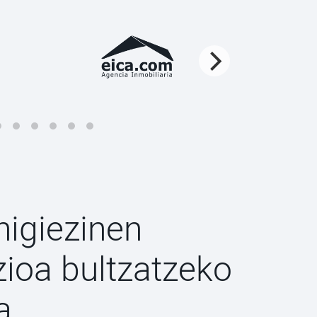
higiezinen
ioa bultzatzeko
a.