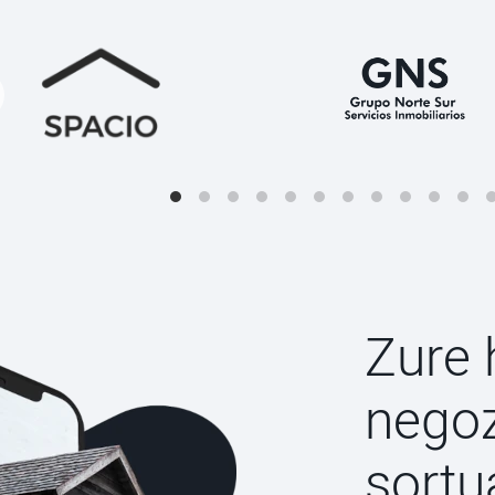
Zure 
negoz
sortu