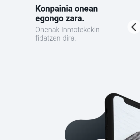
Konpainia onean
egongo zara.
Onenak Inmotekekin
fidatzen dira.