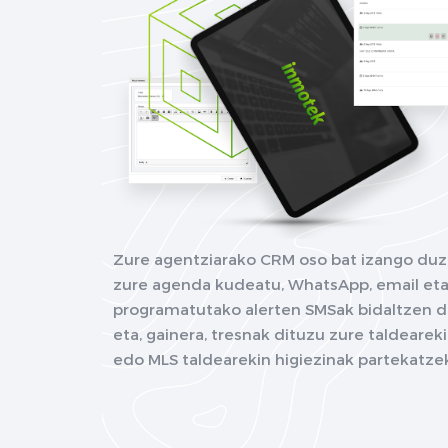
Zure agentziarako CRM oso bat izango duz
zure agenda kudeatu, WhatsApp, email et
programatutako alerten SMSak bidaltzen d
eta, gainera, tresnak dituzu zure taldearek
edo MLS taldearekin higiezinak partekatze