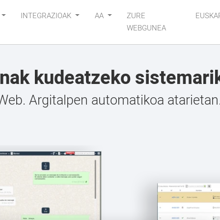
INTEGRAZIOAK
AA
ZURE
EUSKA
WEBGUNEA
inak kudeatzeko sistemari
eb. Argitalpen automatikoa atarietan