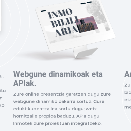
Webgune dinamikoak eta
A
u,
APIak.
a
Zu
itu
bi
Zure online presentzia garatzen dugu zure
in
et
webgune dinamiko bakarra sortuz. Gure
ko.
me
eduki-kudeatzailea sortu dugu; web-
hornitzaile propioa baduzu, APIa dugu
Inmotek zure proiektuan integratzeko.