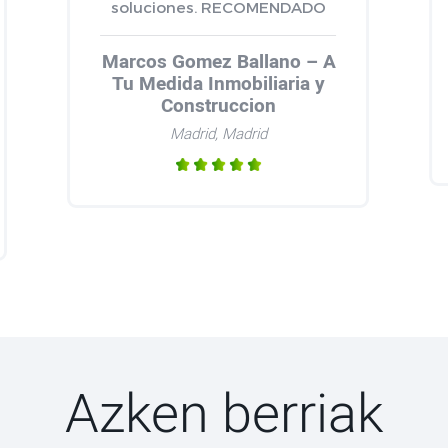
soluciones. RECOMENDADO
Marcos Gomez Ballano – A
Tu Medida Inmobiliaria y
Construccion
Madrid, Madrid
Azken berriak