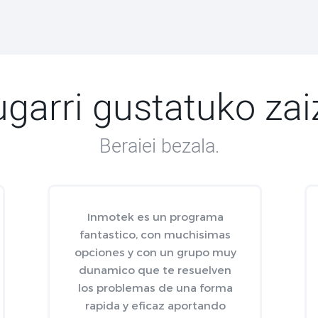
ugarri gustatuko zai
Beraiei bezala.
Inmotek es un programa
fantastico, con muchisimas
opciones y con un grupo muy
dunamico que te resuelven
los problemas de una forma
rapida y eficaz aportando