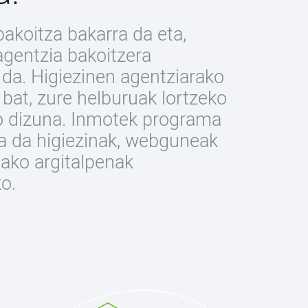
bakoitza bakarra da eta,
agentzia bakoitzera
 da. Higiezinen agentziarako
bat, zure helburuak lortzeko
 dizuna. Inmotek programa
a da higiezinak, webguneak
tako argitalpenak
o.