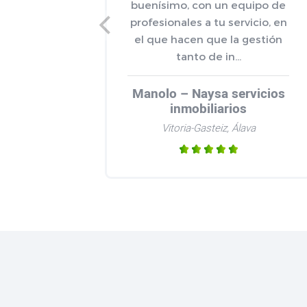
buenísimo, con un equipo de
profesionales a tu servicio, en
el que hacen que la gestión
tanto de in...
Manolo – Naysa servicios
inmobiliarios
Vitoria-Gasteiz, Álava