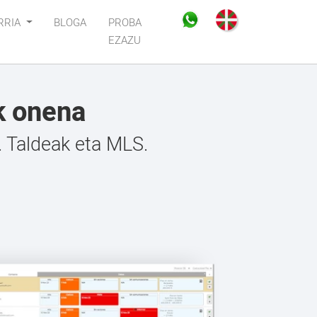
RRIA
BLOGA
PROBA
EZAZU
k onena
. Taldeak eta MLS.