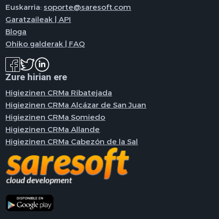
Euskarria:
soporte@saresoft.com
Garatzaileak | API
Bloga
Ohiko galderak | FAQ
Zure hirian ere
Higiezinen CRMa Ribatejada
Higiezinen CRMa Alcázar de San Juan
Higiezinen CRMa Somiedo
Higiezinen CRMa Allande
Higiezinen CRMa Cabezón de la Sal