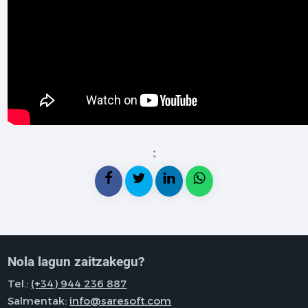
:
Nola lagun zaitzakegu?
Tel.:
(+34) 944 236 887
Salmentak:
info@saresoft.com