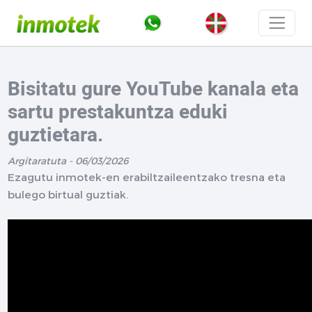
Bisitatu gure YouTube kanala eta
sartu prestakuntza eduki
guztietara.
Argitaratuta - 06/03/2026
Ezagutu inmotek-en erabiltzaileentzako tresna eta
bulego birtual guztiak.