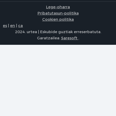
Lege-oharra
Pribatutasun-politika
Cookien politika
es
|
en
|
ca
2024. urtea | Eskubide guztiak erreserbatuta.
Garatzailea:
Saresoft
.