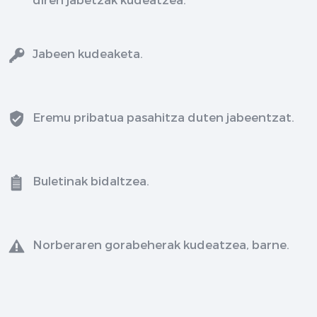
Jabeen kudeaketa.
Eremu pribatua pasahitza duten jabeentzat.
Buletinak bidaltzea.
Norberaren gorabeherak kudeatzea, barne.