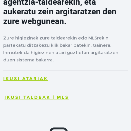
agentzia-taldearekin, eta
aukeratu zein argitaratzen den
zure webgunean.
Zure higiezinak zure taldearekin edo MLSrekin
partekatu ditzakezu klik bakar batekin. Gainera,
Inmotek da higiezinen atari guztietan argitaratzen
duen sistema bakarra.
IKUSI ATARIAK
IKUSI TALDEAK | MLS