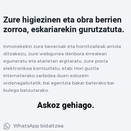
Zure higiezinen eta obra berrien
zorroa, eskariarekin gurutzatuta.
Inmotekekin zure bezeroak eta hornitzaileak antola
ditzakezu, zure webgunea denbora errealean
eguneratu eta atarietan argitaratu, zure posta
elektronikoa kontsultatu, etab. Hori guztia
Interneterako sarbidea duen edozein
ordenagailutatik, bai agentzia bakar baterako bai
bulego batzutarako.
Askoz gehiago.
WhatsApp bidaltzea.