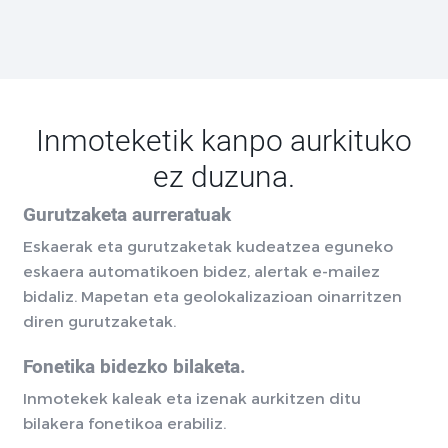
Inmoteketik kanpo aurkituko
ez duzuna.
Gurutzaketa aurreratuak
Eskaerak eta gurutzaketak kudeatzea eguneko
eskaera automatikoen bidez, alertak e-mailez
bidaliz. Mapetan eta geolokalizazioan oinarritzen
diren gurutzaketak.
Fonetika bidezko bilaketa.
Inmotekek kaleak eta izenak aurkitzen ditu
bilakera fonetikoa erabiliz.