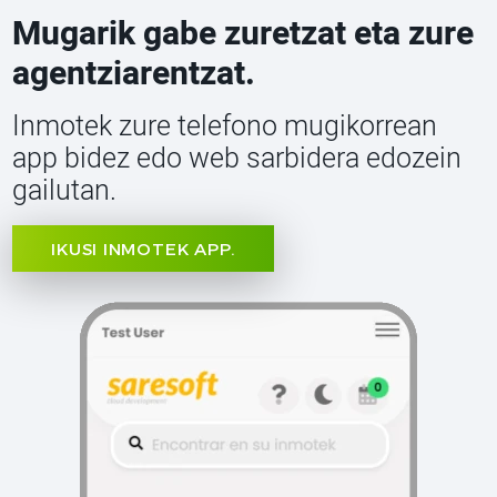
Mugarik gabe zuretzat eta zure
agentziarentzat.
Inmotek zure telefono mugikorrean
app bidez edo web sarbidera edozein
gailutan.
IKUSI INMOTEK APP.