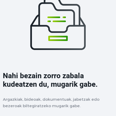
Nahi bezain zorro zabala
kudeatzen du, mugarik gabe.
Argazkiak, bideoak, dokumentuak, jabetzak edo
bezeroak biltegiratzeko mugarik gabe.