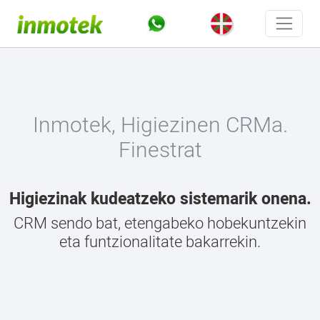
Inmotek, Higiezinen CRMa.
Finestrat
Higiezinak kudeatzeko sistemarik onena.
CRM sendo bat, etengabeko hobekuntzekin
eta funtzionalitate bakarrekin.