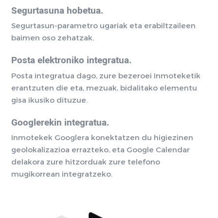
Segurtasuna hobetua.
Segurtasun-parametro ugariak eta erabiltzaileen
baimen oso zehatzak.
Posta elektroniko integratua.
Posta integratua dago, zure bezeroei Inmoteketik
erantzuten die eta, mezuak, bidalitako elementu
gisa ikusiko dituzue.
Googlerekin integratua.
Inmotekek Googlera konektatzen du higiezinen
geolokalizazioa errazteko, eta Google Calendar
delakora zure hitzorduak zure telefono
mugikorrean integratzeko.