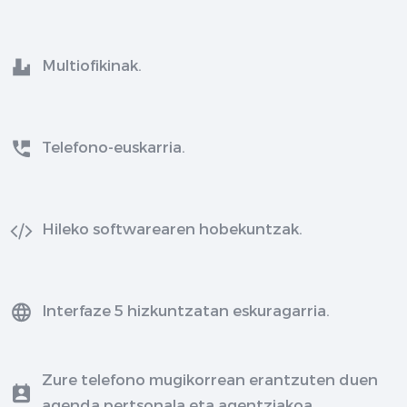
Multiofikinak.
Telefono-euskarria.
Hileko softwarearen hobekuntzak.
Interfaze 5 hizkuntzatan eskuragarria.
Zure telefono mugikorrean erantzuten duen
agenda pertsonala eta agentziakoa.