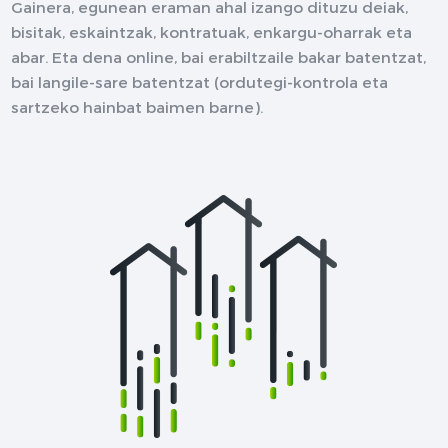
Gainera, egunean eraman ahal izango dituzu deiak,
bisitak, eskaintzak, kontratuak, enkargu-oharrak eta
abar. Eta dena online, bai erabiltzaile bakar batentzat,
bai langile-sare batentzat (ordutegi-kontrola eta
sartzeko hainbat baimen barne).