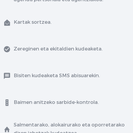
Kartak sortzea.
Zereginen eta ekitaldien kudeaketa.
Bisiten kudeaketa SMS abisuarekin.
Baimen anitzeko sarbide-kontrola.
Salmentarako, alokairurako eta oporretarako
diren jabetzak kudeatzea.