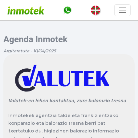
Agenda Inmotek
Argitaratuta - 10/04/2025
Valutek-en lehen kontaktua, zure balorazio tresna
Inmotekek agentzia talde eta frankizientzako
konparazio eta balorazio tresna berri bat
txertatuko du, higiezinen balorazio informazio