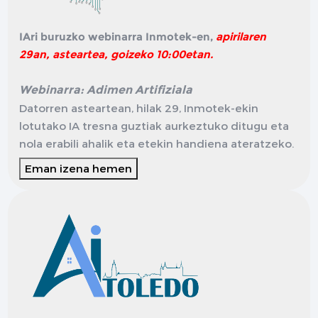
IAri buruzko webinarra Inmotek-en,
apirilaren
29an, asteartea, goizeko 10:00etan.
Webinarra: Adimen Artifiziala
Datorren asteartean, hilak 29, Inmotek-ekin
lotutako IA tresna guztiak aurkeztuko ditugu eta
nola erabili ahalik eta etekin handiena ateratzeko.
Eman izena hemen