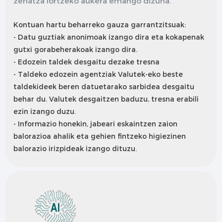
zehatza lortzeko aukera emango dizuna.
Kontuan hartu beharreko gauza garrantzitsuak:
- Datu guztiak anonimoak izango dira eta kokapenak
gutxi gorabeherakoak izango dira.
-
Edozein taldek desgaitu dezake tresna
-
Taldeko edozein agentziak Valutek-eko beste
taldekideek beren datuetarako sarbidea desgaitu
behar du. Valutek desgaitzen baduzu, tresna erabili
ezin izango duzu.
-
Informazio honekin, jabeari eskaintzen zaion
balorazioa ahalik eta gehien fintzeko higiezinen
balorazio irizpideak izango dituzu.