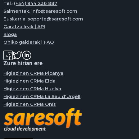
Tel.:
(+34) 944 236 887
Salmentak:
info@saresoft.com
Euskarria:
soporte@saresoft.com
Garatzaileak | API
Bloga
Ohiko galderak | FAQ
Zure hirian ere
Higiezinen CRMa Picanya
Higiezinen CRMa Elda
Higiezinen CRMa Huelva
Higiezinen CRMa La Seu d'Urgell
Higiezinen CRMa Onís