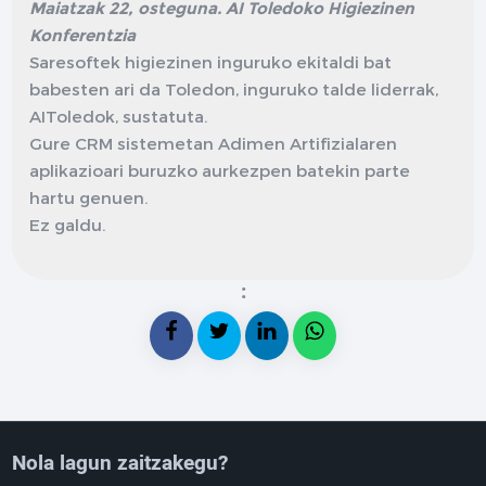
Maiatzak 22, osteguna. AI Toledoko Higiezinen
Konferentzia
Saresoftek higiezinen inguruko ekitaldi bat
babesten ari da Toledon, inguruko talde liderrak,
AIToledok, sustatuta.
Gure CRM sistemetan Adimen Artifizialaren
aplikazioari buruzko aurkezpen batekin parte
hartu genuen.
Ez galdu.
:
Nola lagun zaitzakegu?