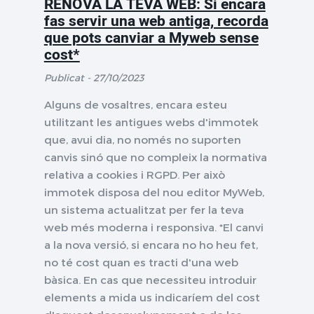
RENOVA LA TEVA WEB: Si encara
fas servir una web antiga, recorda
que pots canviar a Myweb sense
cost*
Publicat - 27/10/2023
Alguns de vosaltres, encara esteu
utilitzant les antigues webs d'immotek
que, avui dia, no només no suporten
canvis sinó que no compleix la normativa
relativa a cookies i RGPD. Per això
immotek disposa del nou editor MyWeb,
un sistema actualitzat per fer la teva
web més moderna i responsiva. *El canvi
a la nova versió, si encara no ho heu fet,
no té cost quan es tracti d'una web
bàsica. En cas que necessiteu introduir
elements a mida us indicaríem del cost