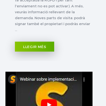
l'enviament no es pot activar). A més,
veuràs informació rellevant de la
demanda. Noves parts de visita: podrà
signar també el propietari i podràs enviar
...
LLEGIR MÉS