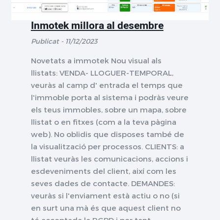
Inmotek millora al desembre
Publicat - 11/12/2023
Novetats a immotek Nou visual als
llistats: VENDA- LLOGUER-TEMPORAL,
veuràs al camp d' entrada el temps que
l'immoble porta al sistema i podràs veure
els teus immobles, sobre un mapa, sobre
llistat o en fitxes (com a la teva pàgina
web). No oblidis que disposes també de
la visualització per processos. CLIENTS: a
llistat veuràs les comunicacions, accions i
esdeveniments del client, així com les
seves dades de contacte. DEMANDES:
veuràs si l'enviament està actiu o no (si
en surt una mà és que aquest client no
té acceptada la RGPD i per tant