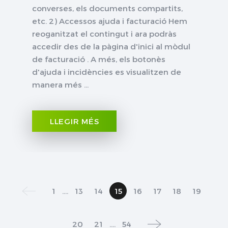
converses, els documents compartits,
etc. 2) Accessos ajuda i facturació Hem
reoganitzat el contingut i ara podràs
accedir des de la pàgina d'inici al mòdul
de facturació . A més, els botonès
d'ajuda i incidències es visualitzen de
manera més ...
LLEGIR MÉS
1
....
13
14
15
16
17
18
19
20
21
....
54