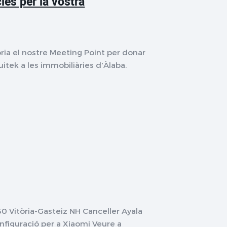
ies per la vostra
oria el nostre Meeting Point per donar
itek a les immobiliàries d'Àlaba.
0 Vitòria-Gasteiz NH Canceller Ayala
iguració per a Xiaomi Veure a