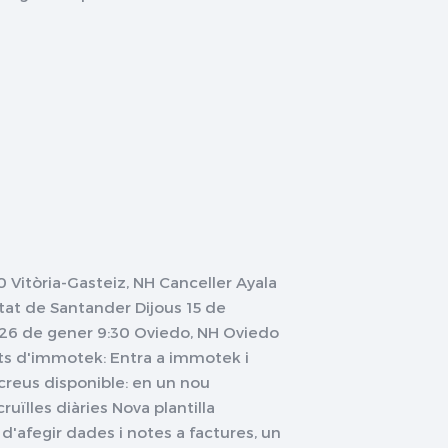
 Vitòria-Gasteiz, NH Canceller Ayala
tat de Santander Dijous 15 de
s 26 de gener 9:30 Oviedo, NH Oviedo
s d'immotek: Entra a immotek i
creus disponible: en un nou
uïlles diàries Nova plantilla
 d'afegir dades i notes a factures, un