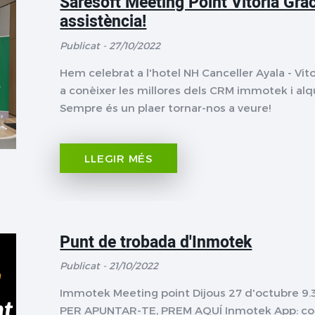
Saresoft Meeting Point Vitòria Gràc
assistència!
Publicat - 27/10/2022
Hem celebrat a l'hotel NH Canceller Ayala - Vit
a conèixer les millores dels CRM immotek i alqu
Sempre és un plaer tornar-nos a veure!
LLEGIR MÉS
Punt de trobada d'Inmotek
Publicat - 21/10/2022
Immotek Meeting point Dijous 27 d'octubre 9.3
PER APUNTAR-TE, PREM AQUÍ Inmotek App: conf