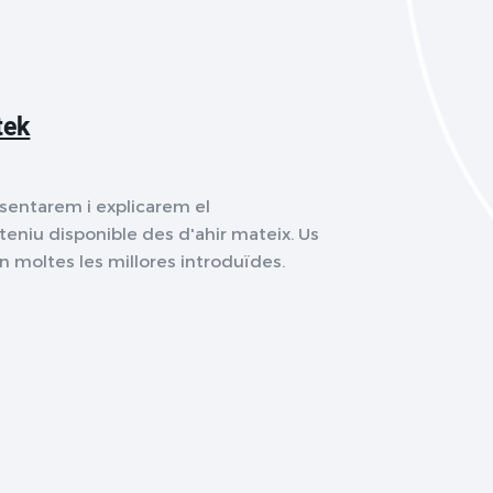
tek
esentarem i explicarem el
eniu disponible des d'ahir mateix. Us
 són moltes les millores introduïdes.