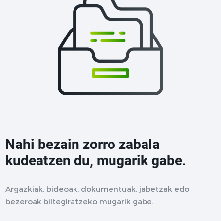
Nahi bezain zorro zabala
kudeatzen du, mugarik gabe.
Argazkiak, bideoak, dokumentuak, jabetzak edo
bezeroak biltegiratzeko mugarik gabe.