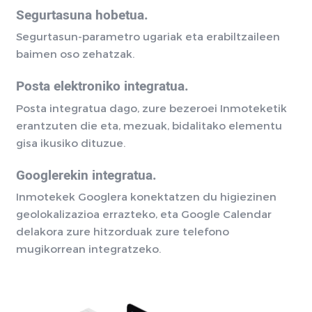
Segurtasuna hobetua.
Segurtasun-parametro ugariak eta erabiltzaileen
baimen oso zehatzak.
Posta elektroniko integratua.
Posta integratua dago, zure bezeroei Inmoteketik
erantzuten die eta, mezuak, bidalitako elementu
gisa ikusiko dituzue.
Googlerekin integratua.
Inmotekek Googlera konektatzen du higiezinen
geolokalizazioa errazteko, eta Google Calendar
delakora zure hitzorduak zure telefono
mugikorrean integratzeko.