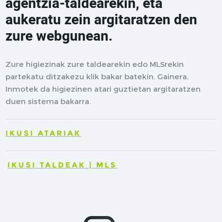
agentzia-taldearekin, eta
aukeratu zein argitaratzen den
zure webgunean.
Zure higiezinak zure taldearekin edo MLSrekin
partekatu ditzakezu klik bakar batekin. Gainera,
Inmotek da higiezinen atari guztietan argitaratzen
duen sistema bakarra.
IKUSI ATARIAK
IKUSI TALDEAK | MLS