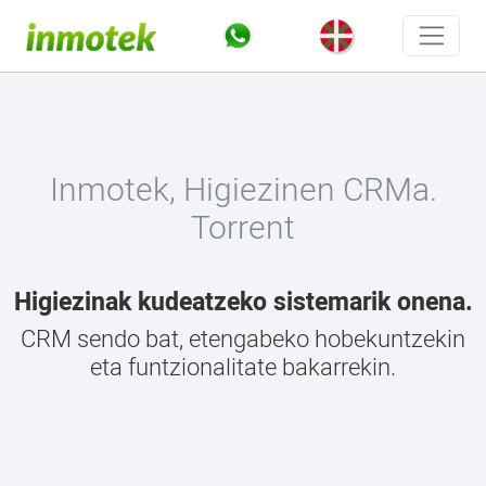
Inmotek, Higiezinen CRMa.
Torrent
Higiezinak kudeatzeko sistemarik onena.
CRM sendo bat, etengabeko hobekuntzekin
eta funtzionalitate bakarrekin.