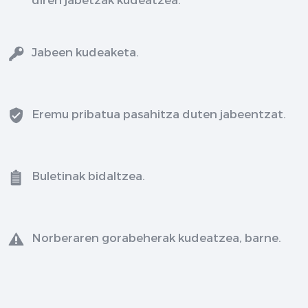
Jabeen kudeaketa.
Eremu pribatua pasahitza duten jabeentzat.
Buletinak bidaltzea.
Norberaren gorabeherak kudeatzea, barne.