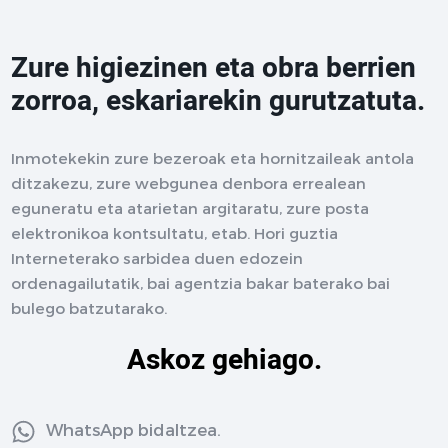
Zure higiezinen eta obra berrien
zorroa, eskariarekin gurutzatuta.
Inmotekekin zure bezeroak eta hornitzaileak antola
ditzakezu, zure webgunea denbora errealean
eguneratu eta atarietan argitaratu, zure posta
elektronikoa kontsultatu, etab. Hori guztia
Interneterako sarbidea duen edozein
ordenagailutatik, bai agentzia bakar baterako bai
bulego batzutarako.
Askoz gehiago.
WhatsApp bidaltzea.