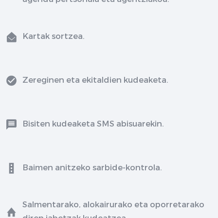
Kartak sortzea.
Zereginen eta ekitaldien kudeaketa.
Bisiten kudeaketa SMS abisuarekin.
Baimen anitzeko sarbide-kontrola.
Salmentarako, alokairurako eta oporretarako
diren jabetzak kudeatzea.