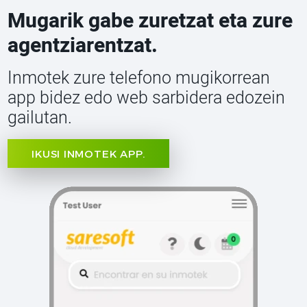
Mugarik gabe zuretzat eta zure
agentziarentzat.
Inmotek zure telefono mugikorrean
app bidez edo web sarbidera edozein
gailutan.
IKUSI INMOTEK APP.