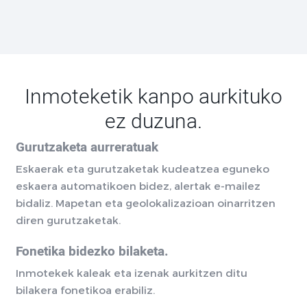
Inmoteketik kanpo aurkituko
ez duzuna.
Gurutzaketa aurreratuak
Eskaerak eta gurutzaketak kudeatzea eguneko
eskaera automatikoen bidez, alertak e-mailez
bidaliz. Mapetan eta geolokalizazioan oinarritzen
diren gurutzaketak.
Fonetika bidezko bilaketa.
Inmotekek kaleak eta izenak aurkitzen ditu
bilakera fonetikoa erabiliz.