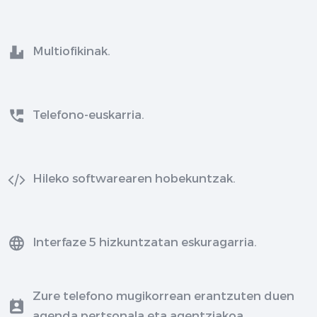
Multiofikinak.
Telefono-euskarria.
Hileko softwarearen hobekuntzak.
Interfaze 5 hizkuntzatan eskuragarria.
Zure telefono mugikorrean erantzuten duen
agenda pertsonala eta agentziakoa.