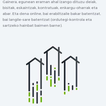
Gainera, egunean eraman ahal izango dituzu deiak,
bisitak, eskaintzak, kontratuak, enkargu-oharrak eta
abar. Eta dena online, bai erabiltzaile bakar batentzat,
bai langile-sare batentzat (ordutegi-kontrola eta
sartzeko hainbat baimen barne).