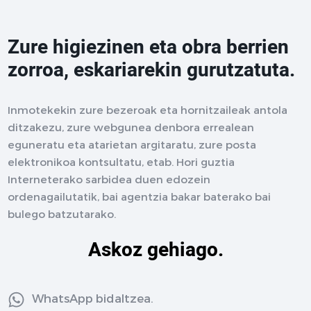
Zure higiezinen eta obra berrien
zorroa, eskariarekin gurutzatuta.
Inmotekekin zure bezeroak eta hornitzaileak antola
ditzakezu, zure webgunea denbora errealean
eguneratu eta atarietan argitaratu, zure posta
elektronikoa kontsultatu, etab. Hori guztia
Interneterako sarbidea duen edozein
ordenagailutatik, bai agentzia bakar baterako bai
bulego batzutarako.
Askoz gehiago.
WhatsApp bidaltzea.