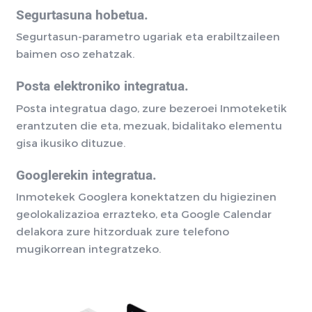
Segurtasuna hobetua.
Segurtasun-parametro ugariak eta erabiltzaileen
baimen oso zehatzak.
Posta elektroniko integratua.
Posta integratua dago, zure bezeroei Inmoteketik
erantzuten die eta, mezuak, bidalitako elementu
gisa ikusiko dituzue.
Googlerekin integratua.
Inmotekek Googlera konektatzen du higiezinen
geolokalizazioa errazteko, eta Google Calendar
delakora zure hitzorduak zure telefono
mugikorrean integratzeko.