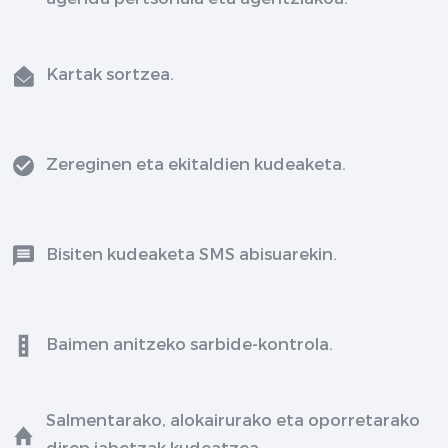
Kartak sortzea.
Zereginen eta ekitaldien kudeaketa.
Bisiten kudeaketa SMS abisuarekin.
Baimen anitzeko sarbide-kontrola.
Salmentarako, alokairurako eta oporretarako
diren jabetzak kudeatzea.