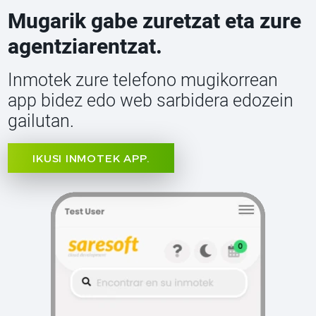
Mugarik gabe zuretzat eta zure
agentziarentzat.
Inmotek zure telefono mugikorrean
app bidez edo web sarbidera edozein
gailutan.
IKUSI INMOTEK APP.