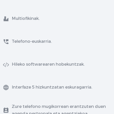
Multiofikinak.
Telefono-euskarria.
Hileko softwarearen hobekuntzak.
Interfaze 5 hizkuntzatan eskuragarria.
Zure telefono mugikorrean erantzuten duen
agenda pertsonala eta agentziakoa.