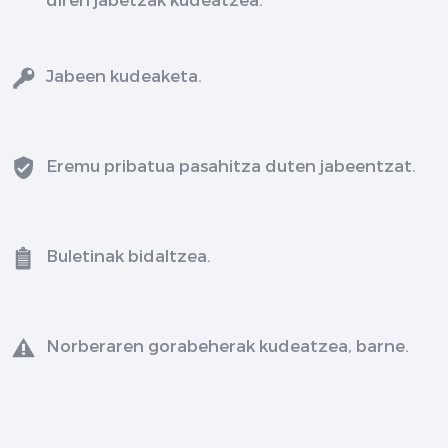
Jabeen kudeaketa.
Eremu pribatua pasahitza duten jabeentzat.
Buletinak bidaltzea.
Norberaren gorabeherak kudeatzea, barne.