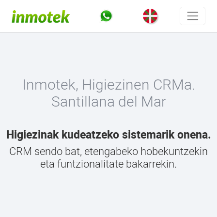
Inmotek, Higiezinen CRMa.
Santillana del Mar
Higiezinak kudeatzeko sistemarik onena.
CRM sendo bat, etengabeko hobekuntzekin
eta funtzionalitate bakarrekin.