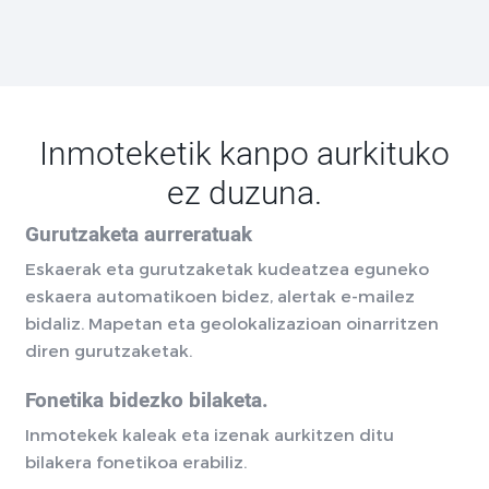
Inmoteketik kanpo aurkituko
ez duzuna.
Gurutzaketa aurreratuak
Eskaerak eta gurutzaketak kudeatzea eguneko
eskaera automatikoen bidez, alertak e-mailez
bidaliz. Mapetan eta geolokalizazioan oinarritzen
diren gurutzaketak.
Fonetika bidezko bilaketa.
Inmotekek kaleak eta izenak aurkitzen ditu
bilakera fonetikoa erabiliz.