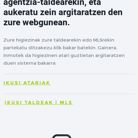
agentzia-taldearekin, eta
aukeratu zein argitaratzen den
zure webgunean.
Zure higiezinak zure taldearekin edo MLSrekin
partekatu ditzakezu klik bakar batekin. Gainera,
Inmotek da higiezinen atari guztietan argitaratzen
duen sistema bakarra.
IKUSI ATARIAK
IKUSI TALDEAK | MLS