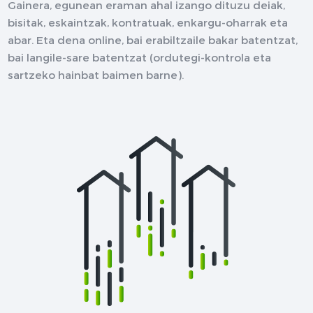
Gainera, egunean eraman ahal izango dituzu deiak,
bisitak, eskaintzak, kontratuak, enkargu-oharrak eta
abar. Eta dena online, bai erabiltzaile bakar batentzat,
bai langile-sare batentzat (ordutegi-kontrola eta
sartzeko hainbat baimen barne).