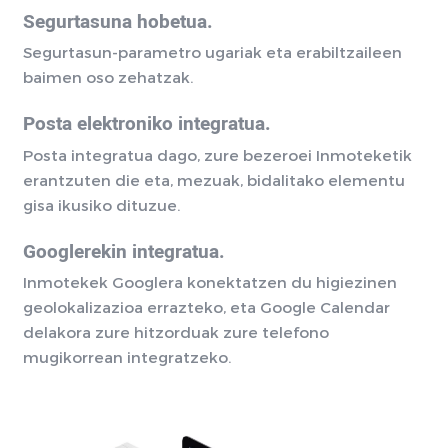
Segurtasuna hobetua.
Segurtasun-parametro ugariak eta erabiltzaileen
baimen oso zehatzak.
Posta elektroniko integratua.
Posta integratua dago, zure bezeroei Inmoteketik
erantzuten die eta, mezuak, bidalitako elementu
gisa ikusiko dituzue.
Googlerekin integratua.
Inmotekek Googlera konektatzen du higiezinen
geolokalizazioa errazteko, eta Google Calendar
delakora zure hitzorduak zure telefono
mugikorrean integratzeko.