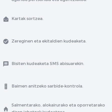
Kartak sortzea.
Zereginen eta ekitaldien kudeaketa.
Bisiten kudeaketa SMS abisuarekin.
Baimen anitzeko sarbide-kontrola.
Salmentarako, alokairurako eta oporretarako
diren jabetzak kudeatzea.