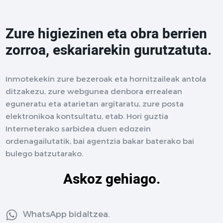
Zure higiezinen eta obra berrien
zorroa, eskariarekin gurutzatuta.
Inmotekekin zure bezeroak eta hornitzaileak antola
ditzakezu, zure webgunea denbora errealean
eguneratu eta atarietan argitaratu, zure posta
elektronikoa kontsultatu, etab. Hori guztia
Interneterako sarbidea duen edozein
ordenagailutatik, bai agentzia bakar baterako bai
bulego batzutarako.
Askoz gehiago.
WhatsApp bidaltzea.