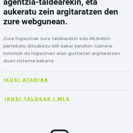
agentzia-taldearekin, eta
aukeratu zein argitaratzen den
zure webgunean.
Zure higiezinak zure taldearekin edo MLSrekin
partekatu ditzakezu klik bakar batekin. Gainera,
Inmotek da higiezinen atari guztietan argitaratzen
duen sistema bakarra.
IKUSI ATARIAK
IKUSI TALDEAK | MLS