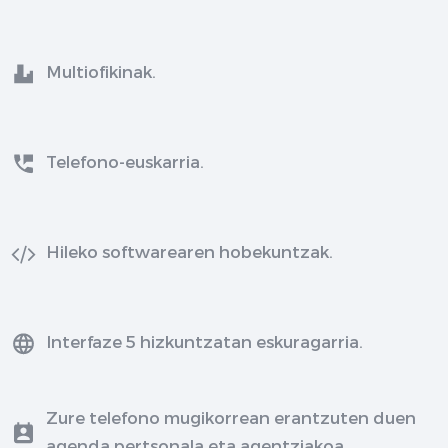
Multiofikinak.
Telefono-euskarria.
Hileko softwarearen hobekuntzak.
Interfaze 5 hizkuntzatan eskuragarria.
Zure telefono mugikorrean erantzuten duen
agenda pertsonala eta agentziakoa.