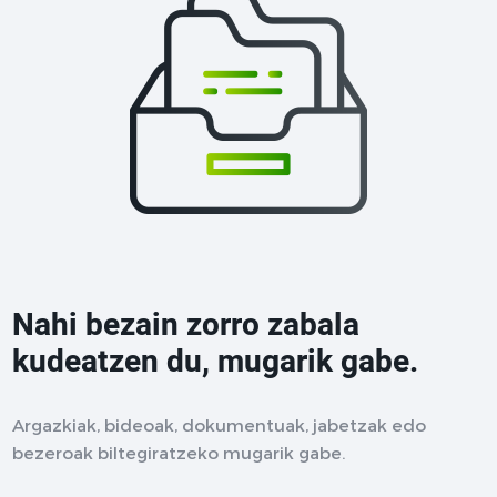
Nahi bezain zorro zabala
kudeatzen du, mugarik gabe.
Argazkiak, bideoak, dokumentuak, jabetzak edo
bezeroak biltegiratzeko mugarik gabe.