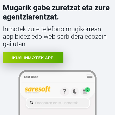
Mugarik gabe zuretzat eta zure
agentziarentzat.
Inmotek zure telefono mugikorrean
app bidez edo web sarbidera edozein
gailutan.
IKUSI INMOTEK APP.