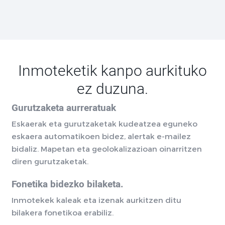
Inmoteketik kanpo aurkituko
ez duzuna.
Gurutzaketa aurreratuak
Eskaerak eta gurutzaketak kudeatzea eguneko
eskaera automatikoen bidez, alertak e-mailez
bidaliz. Mapetan eta geolokalizazioan oinarritzen
diren gurutzaketak.
Fonetika bidezko bilaketa.
Inmotekek kaleak eta izenak aurkitzen ditu
bilakera fonetikoa erabiliz.