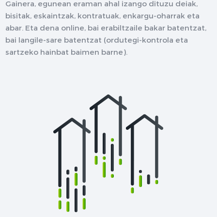
Gainera, egunean eraman ahal izango dituzu deiak,
bisitak, eskaintzak, kontratuak, enkargu-oharrak eta
abar. Eta dena online, bai erabiltzaile bakar batentzat,
bai langile-sare batentzat (ordutegi-kontrola eta
sartzeko hainbat baimen barne).