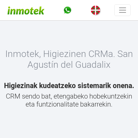
Inmotek, Higiezinen CRMa. San
Agustín del Guadalix
Higiezinak kudeatzeko sistemarik onena.
CRM sendo bat, etengabeko hobekuntzekin
eta funtzionalitate bakarrekin.