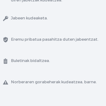
Jabeen kudeaketa.
Eremu pribatua pasahitza duten jabeentzat.
Buletinak bidaltzea.
Norberaren gorabeherak kudeatzea, barne.