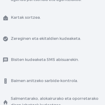
Kartak sortzea.
Zereginen eta ekitaldien kudeaketa.
Bisiten kudeaketa SMS abisuarekin.
Baimen anitzeko sarbide-kontrola.
Salmentarako, alokairurako eta oporretarako
diren jabetzak kudeatzea.