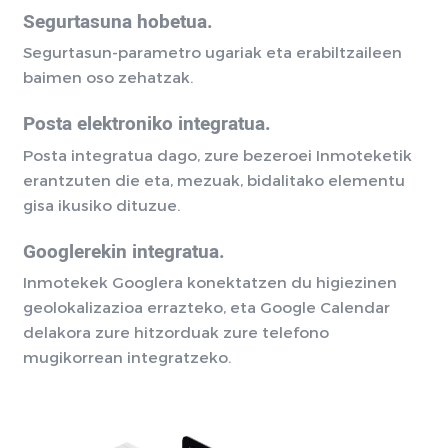
Segurtasuna hobetua.
Segurtasun-parametro ugariak eta erabiltzaileen
baimen oso zehatzak.
Posta elektroniko integratua.
Posta integratua dago, zure bezeroei Inmoteketik
erantzuten die eta, mezuak, bidalitako elementu
gisa ikusiko dituzue.
Googlerekin integratua.
Inmotekek Googlera konektatzen du higiezinen
geolokalizazioa errazteko, eta Google Calendar
delakora zure hitzorduak zure telefono
mugikorrean integratzeko.