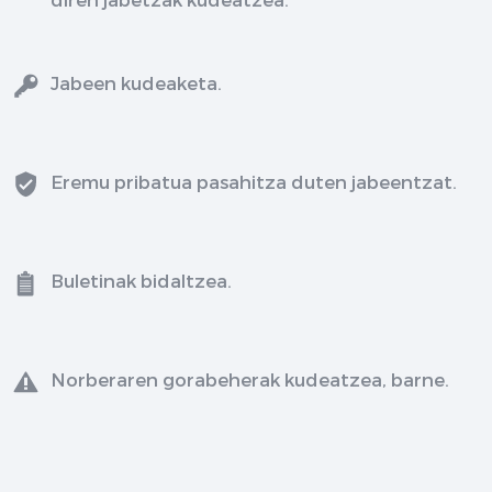
Jabeen kudeaketa.
Eremu pribatua pasahitza duten jabeentzat.
Buletinak bidaltzea.
Norberaren gorabeherak kudeatzea, barne.