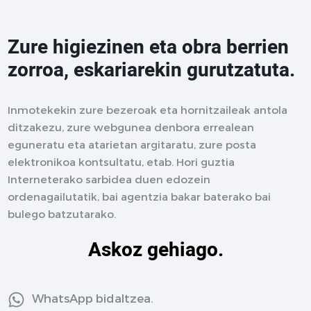
Zure higiezinen eta obra berrien
zorroa, eskariarekin gurutzatuta.
Inmotekekin zure bezeroak eta hornitzaileak antola
ditzakezu, zure webgunea denbora errealean
eguneratu eta atarietan argitaratu, zure posta
elektronikoa kontsultatu, etab. Hori guztia
Interneterako sarbidea duen edozein
ordenagailutatik, bai agentzia bakar baterako bai
bulego batzutarako.
Askoz gehiago.
WhatsApp bidaltzea.