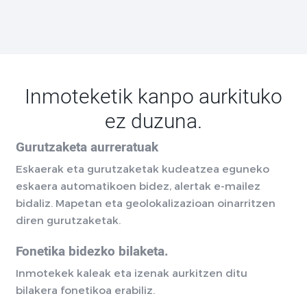
Inmoteketik kanpo aurkituko
ez duzuna.
Gurutzaketa aurreratuak
Eskaerak eta gurutzaketak kudeatzea eguneko
eskaera automatikoen bidez, alertak e-mailez
bidaliz. Mapetan eta geolokalizazioan oinarritzen
diren gurutzaketak.
Fonetika bidezko bilaketa.
Inmotekek kaleak eta izenak aurkitzen ditu
bilakera fonetikoa erabiliz.