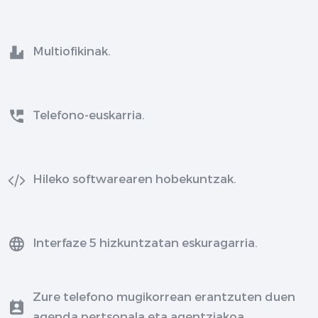
Multiofikinak.
Telefono-euskarria.
Hileko softwarearen hobekuntzak.
Interfaze 5 hizkuntzatan eskuragarria.
Zure telefono mugikorrean erantzuten duen
agenda pertsonala eta agentziakoa.