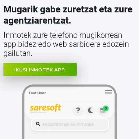
Mugarik gabe zuretzat eta zure
agentziarentzat.
Inmotek zure telefono mugikorrean
app bidez edo web sarbidera edozein
gailutan.
IKUSI INMOTEK APP.