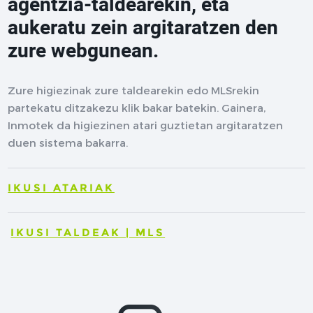
agentzia-taldearekin, eta
aukeratu zein argitaratzen den
zure webgunean.
Zure higiezinak zure taldearekin edo MLSrekin
partekatu ditzakezu klik bakar batekin. Gainera,
Inmotek da higiezinen atari guztietan argitaratzen
duen sistema bakarra.
IKUSI ATARIAK
IKUSI TALDEAK | MLS