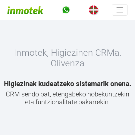
Inmotek, Higiezinen CRMa.
Olivenza
Higiezinak kudeatzeko sistemarik onena.
CRM sendo bat, etengabeko hobekuntzekin
eta funtzionalitate bakarrekin.