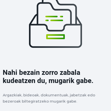
Nahi bezain zorro zabala
kudeatzen du, mugarik gabe.
Argazkiak, bideoak, dokumentuak, jabetzak edo
bezeroak biltegiratzeko mugarik gabe.