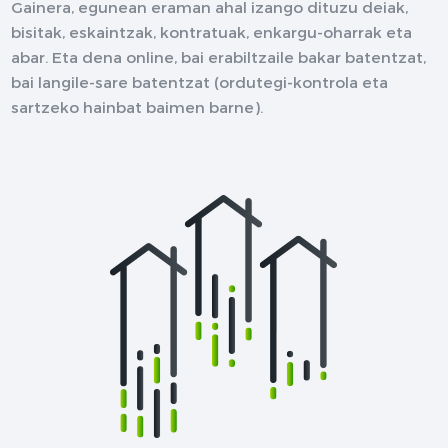
Gainera, egunean eraman ahal izango dituzu deiak,
bisitak, eskaintzak, kontratuak, enkargu-oharrak eta
abar. Eta dena online, bai erabiltzaile bakar batentzat,
bai langile-sare batentzat (ordutegi-kontrola eta
sartzeko hainbat baimen barne).