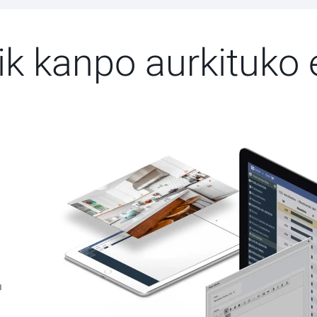
ik kanpo aurkituko 
u