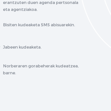
erantzuten duen agenda pertsonala
eta agentziakoa.
Bisiten kudeaketa SMS abisuarekin.
Jabeen kudeaketa.
Norberaren gorabeherak kudeatzea,
barne.