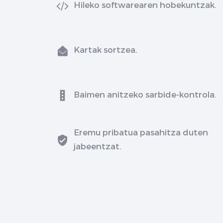
Hileko softwarearen hobekuntzak.
Kartak sortzea.
Baimen anitzeko sarbide-kontrola.
Eremu pribatua pasahitza duten
jabeentzat.