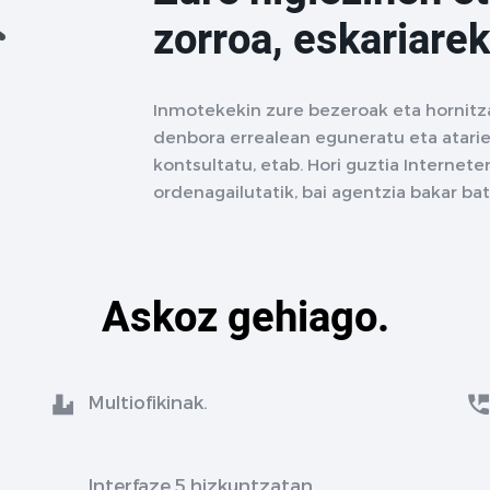
zorroa, eskariarek
Inmotekekin zure bezeroak eta hornitz
denbora errealean eguneratu eta atarie
kontsultatu, etab. Hori guztia Interne
ordenagailutatik, bai agentzia bakar ba
Askoz gehiago.
Multiofikinak.
Interfaze 5 hizkuntzatan