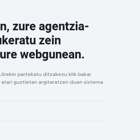
n, zure agentzia-
ukeratu zein
zure webgunean.
LSrekin partekatu ditzakezu klik bakar
 atari guztietan argitaratzen duen sistema