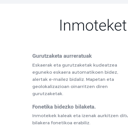
Inmoteket
Gurutzaketa aurreratuak
Eskaerak eta gurutzaketak kudeatzea
eguneko eskaera automatikoen bidez,
alertak e-mailez bidaliz. Mapetan eta
geolokalizazioan oinarritzen diren
gurutzaketak.
Fonetika bidezko bilaketa.
Inmotekek kaleak eta izenak aurkitzen dit
bilakera fonetikoa erabiliz.