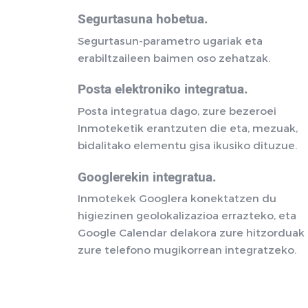
Segurtasuna hobetua.
Segurtasun-parametro ugariak eta
erabiltzaileen baimen oso zehatzak.
Posta elektroniko integratua.
Posta integratua dago, zure bezeroei
Inmoteketik erantzuten die eta, mezuak,
bidalitako elementu gisa ikusiko dituzue.
Googlerekin integratua.
Inmotekek Googlera konektatzen du
higiezinen geolokalizazioa errazteko, eta
Google Calendar delakora zure hitzorduak
zure telefono mugikorrean integratzeko.