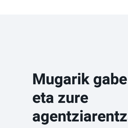
Mugarik gabe
eta zure
agentziarentz