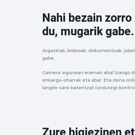
Nahi bezain zorro
du, mugarik gabe.
Argazkiak, bideoak, dokumentuak, jabe
gabe.
Gainera, egunean eraman ahal izango dit
enkargu-oharrak eta abar. Eta dena onlin
langile-sare batentzat (ordutegi-kontro
Zure higiezinen et