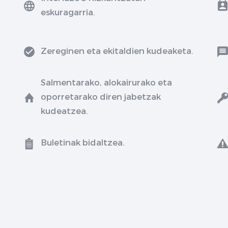
eskuragarria.
Zereginen eta ekitaldien kudeaketa.
Salmentarako, alokairurako eta
oporretarako diren jabetzak
kudeatzea.
Buletinak bidaltzea.