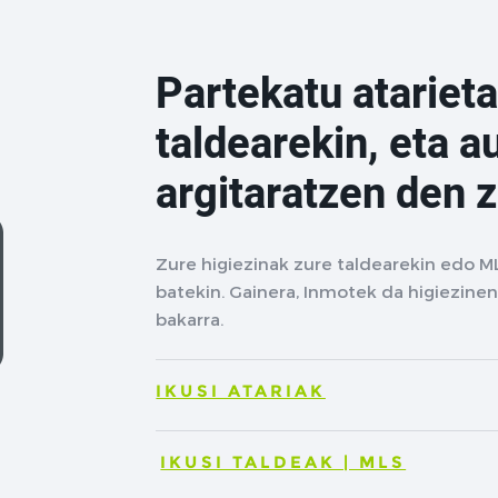
Partekatu atarieta
taldearekin, eta a
argitaratzen den 
Zure higiezinak zure taldearekin edo M
batekin. Gainera, Inmotek da higiezinen
bakarra.
IKUSI ATARIAK
IKUSI TALDEAK | MLS