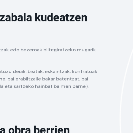
 zabala kudeatzen
tzak edo bezeroak biltegiratzeko mugarik
uzu deiak, bisitak, eskaintzak, kontratuak,
e, bai erabiltzaile bakar batentzat, bai
la eta sartzeko hainbat baimen barne).
a obra berrien