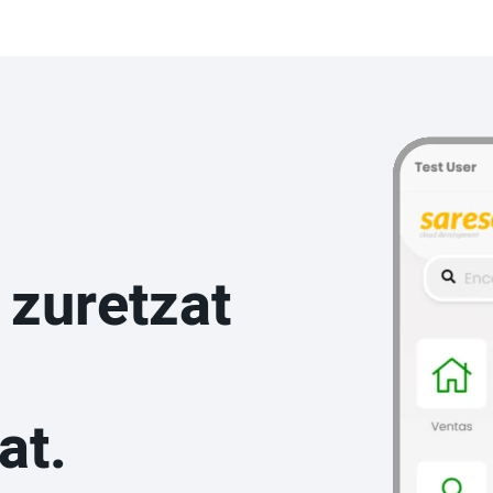
 zuretzat
at.