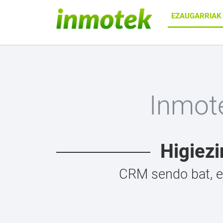
EZAUGARRIA
Inmote
Higiezi
CRM sendo bat, et