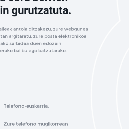
in gurutzatuta.
aileak antola ditzakezu, zure webgunea
tan argitaratu, zure posta elektronikoa
terako sarbidea duen edozein
terako bai bulego batzutarako.
Telefono-euskarria.
Zure telefono mugikorrean