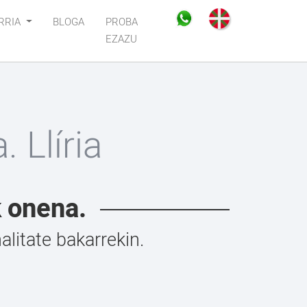
RRIA
BLOGA
PROBA
EZAZU
 Llíria
k onena.
litate bakarrekin.