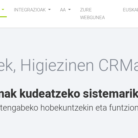
K
INTEGRAZIOAK
AA
ZURE
EUSKA
WEBGUNEA
k, Higiezinen CRMa.
nak kudeatzeko sistemari
engabeko hobekuntzekin eta funtziona