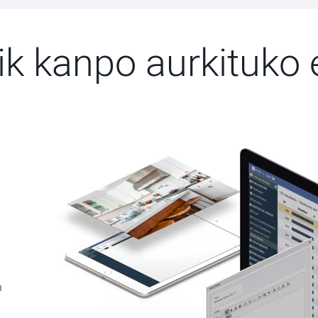
ik kanpo aurkituko 
u