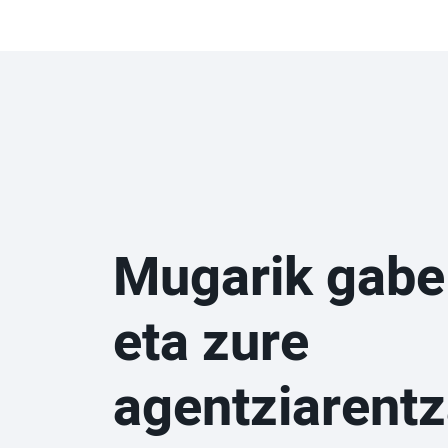
Mugarik gabe
eta zure
agentziarentz