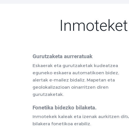
Inmoteket
Gurutzaketa aurreratuak
Eskaerak eta gurutzaketak kudeatzea
eguneko eskaera automatikoen bidez,
alertak e-mailez bidaliz. Mapetan eta
geolokalizazioan oinarritzen diren
gurutzaketak.
Fonetika bidezko bilaketa.
Inmotekek kaleak eta izenak aurkitzen dit
bilakera fonetikoa erabiliz.