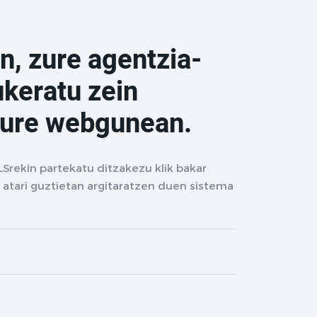
n, zure agentzia-
ukeratu zein
zure webgunean.
LSrekin partekatu ditzakezu klik bakar
 atari guztietan argitaratzen duen sistema