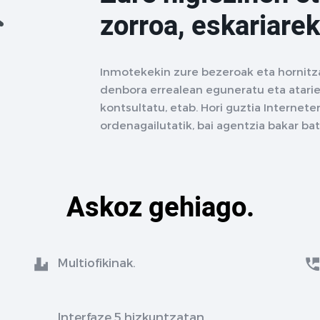
zorroa, eskariarek
Inmotekekin zure bezeroak eta hornitz
denbora errealean eguneratu eta atarie
kontsultatu, etab. Hori guztia Interne
ordenagailutatik, bai agentzia bakar ba
Askoz gehiago.
Multiofikinak.
Interfaze 5 hizkuntzatan