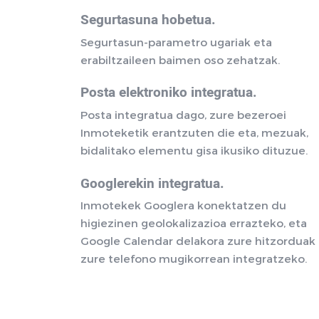
Segurtasuna hobetua.
Segurtasun-parametro ugariak eta
erabiltzaileen baimen oso zehatzak.
Posta elektroniko integratua.
Posta integratua dago, zure bezeroei
Inmoteketik erantzuten die eta, mezuak,
bidalitako elementu gisa ikusiko dituzue.
Googlerekin integratua.
Inmotekek Googlera konektatzen du
higiezinen geolokalizazioa errazteko, eta
Google Calendar delakora zure hitzorduak
zure telefono mugikorrean integratzeko.