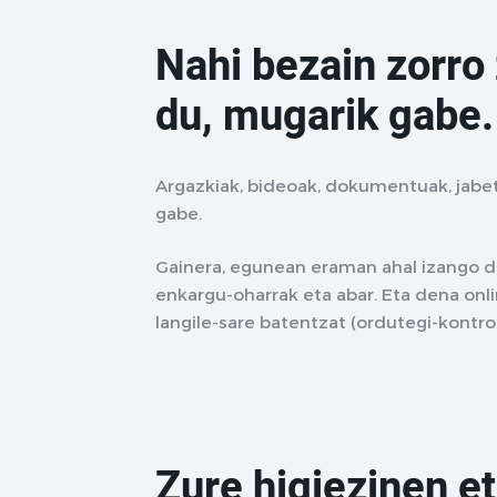
Nahi bezain zorro
du, mugarik gabe.
Argazkiak, bideoak, dokumentuak, jabe
gabe.
Gainera, egunean eraman ahal izango dit
enkargu-oharrak eta abar. Eta dena onlin
langile-sare batentzat (ordutegi-kontro
Zure higiezinen et