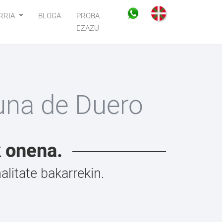
RRIA
BLOGA
PROBA
EZAZU
una de Duero
k onena.
litate bakarrekin.