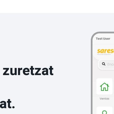
 zuretzat
at.