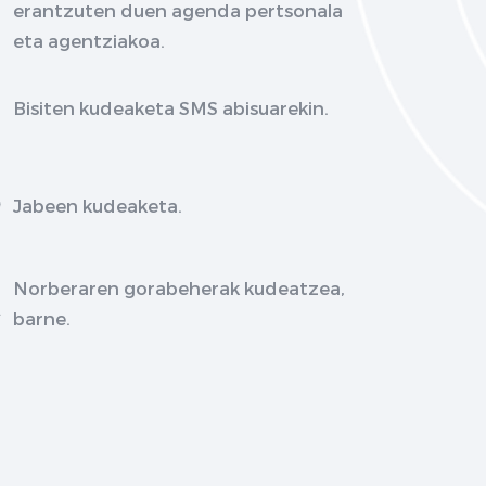
erantzuten duen agenda pertsonala
eta agentziakoa.
Bisiten kudeaketa SMS abisuarekin.
Jabeen kudeaketa.
Norberaren gorabeherak kudeatzea,
barne.