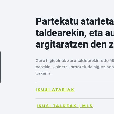
Partekatu atarieta
taldearekin, eta a
argitaratzen den 
Zure higiezinak zure taldearekin edo M
batekin. Gainera, Inmotek da higiezinen
bakarra.
IKUSI ATARIAK
IKUSI TALDEAK | MLS