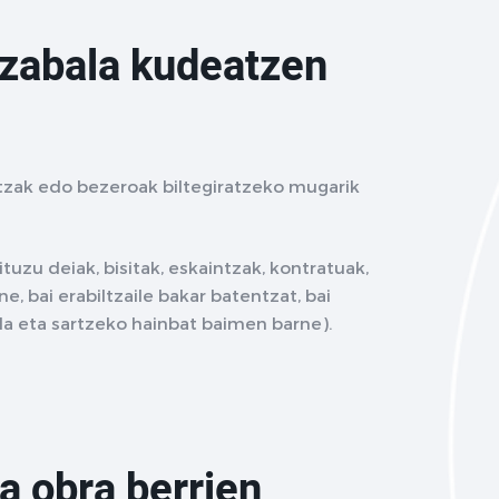
 zabala kudeatzen
tzak edo bezeroak biltegiratzeko mugarik
uzu deiak, bisitak, eskaintzak, kontratuak,
e, bai erabiltzaile bakar batentzat, bai
la eta sartzeko hainbat baimen barne).
a obra berrien