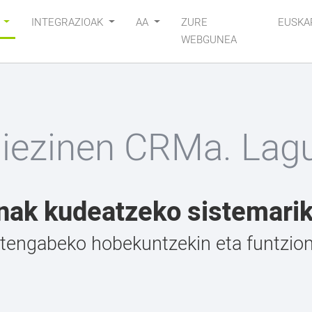
K
INTEGRAZIOAK
AA
ZURE
EUSKA
WEBGUNEA
giezinen CRMa. Lag
nak kudeatzeko sistemari
engabeko hobekuntzekin eta funtziona