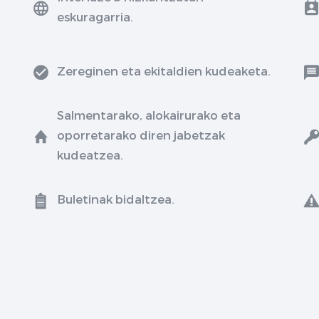
eskuragarria.
Zereginen eta ekitaldien kudeaketa.
Salmentarako, alokairurako eta
oporretarako diren jabetzak
kudeatzea.
Buletinak bidaltzea.