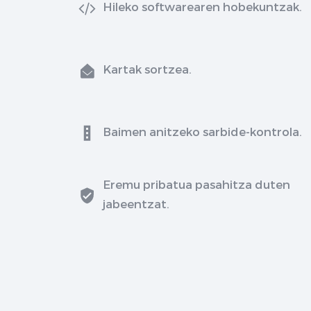
Hileko softwarearen hobekuntzak.
Kartak sortzea.
Baimen anitzeko sarbide-kontrola.
Eremu pribatua pasahitza duten
jabeentzat.