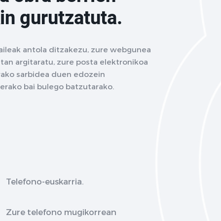
in gurutzatuta.
aileak antola ditzakezu, zure webgunea
tan argitaratu, zure posta elektronikoa
terako sarbidea duen edozein
terako bai bulego batzutarako.
Telefono-euskarria.
Zure telefono mugikorrean