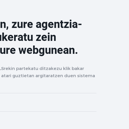
n, zure agentzia-
ukeratu zein
zure webgunean.
LSrekin partekatu ditzakezu klik bakar
 atari guztietan argitaratzen duen sistema