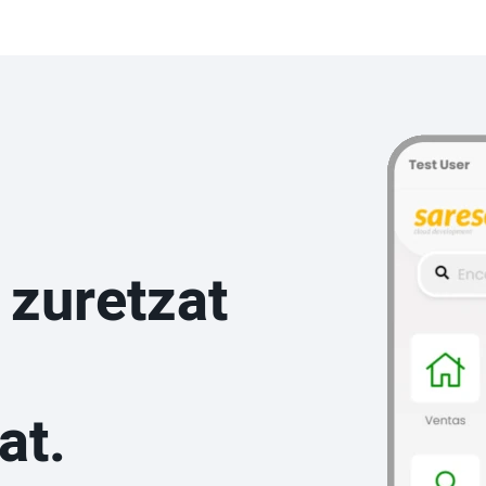
 zuretzat
at.