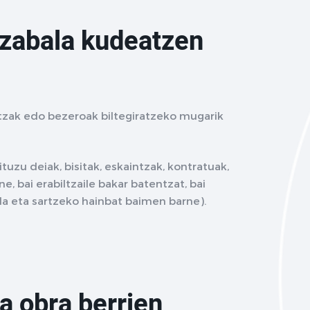
 zabala kudeatzen
tzak edo bezeroak biltegiratzeko mugarik
uzu deiak, bisitak, eskaintzak, kontratuak,
e, bai erabiltzaile bakar batentzat, bai
la eta sartzeko hainbat baimen barne).
a obra berrien