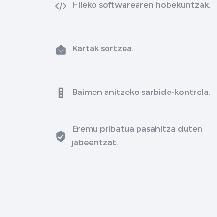
Hileko softwarearen hobekuntzak.
Kartak sortzea.
Baimen anitzeko sarbide-kontrola.
Eremu pribatua pasahitza duten
jabeentzat.