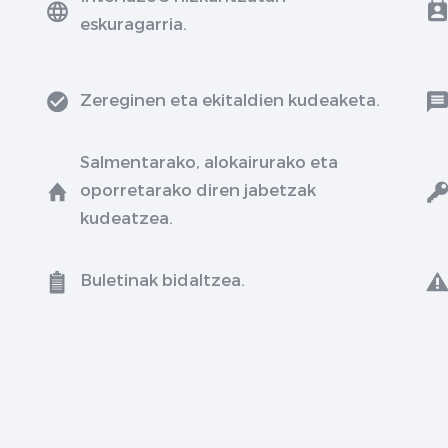
eskuragarria.
Zereginen eta ekitaldien kudeaketa.
Salmentarako, alokairurako eta
oporretarako diren jabetzak
kudeatzea.
Buletinak bidaltzea.