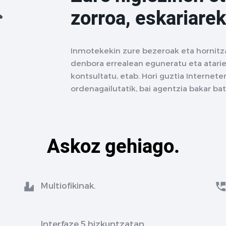
zorroa, eskariarek
Inmotekekin zure bezeroak eta hornitz
denbora errealean eguneratu eta atarie
kontsultatu, etab. Hori guztia Interne
ordenagailutatik, bai agentzia bakar ba
Askoz gehiago.
Multiofikinak.
Interfaze 5 hizkuntzatan