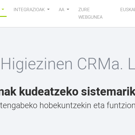
K
INTEGRAZIOAK
AA
ZURE
EUSKA
WEBGUNEA
 Higiezinen CRMa. L
nak kudeatzeko sistemari
engabeko hobekuntzekin eta funtziona