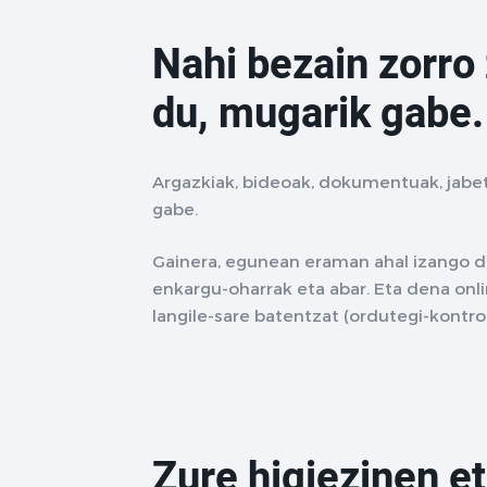
Nahi bezain zorro
du, mugarik gabe.
Argazkiak, bideoak, dokumentuak, jabe
gabe.
Gainera, egunean eraman ahal izango dit
enkargu-oharrak eta abar. Eta dena onlin
langile-sare batentzat (ordutegi-kontro
Zure higiezinen et