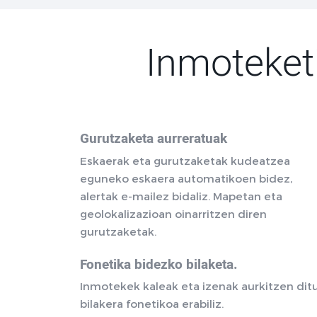
Inmoteket
Gurutzaketa aurreratuak
Eskaerak eta gurutzaketak kudeatzea
eguneko eskaera automatikoen bidez,
alertak e-mailez bidaliz. Mapetan eta
geolokalizazioan oinarritzen diren
gurutzaketak.
Fonetika bidezko bilaketa.
Inmotekek kaleak eta izenak aurkitzen dit
bilakera fonetikoa erabiliz.