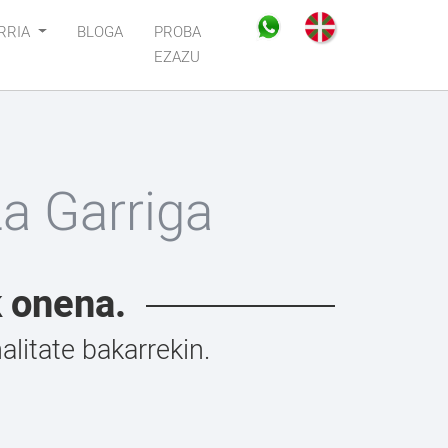
RRIA
BLOGA
PROBA
EZAZU
a Garriga
k onena.
litate bakarrekin.