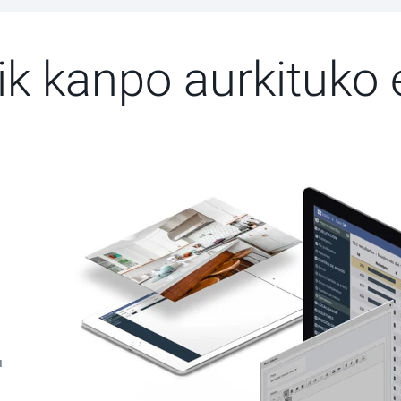
ik kanpo aurkituko 
u