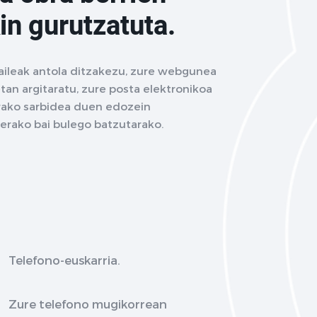
in gurutzatuta.
aileak antola ditzakezu, zure webgunea
tan argitaratu, zure posta elektronikoa
terako sarbidea duen edozein
terako bai bulego batzutarako.
Telefono-euskarria.
Zure telefono mugikorrean