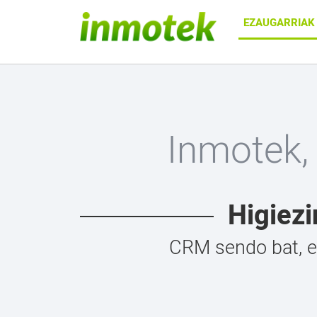
EZAUGARRIA
Inmotek,
Higiezi
CRM sendo bat, et