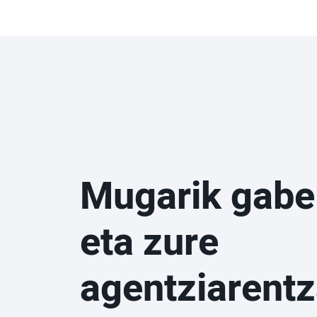
Mugarik gabe
eta zure
agentziarentz