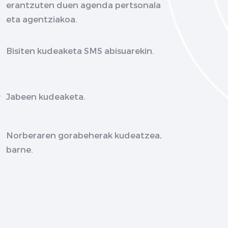
erantzuten duen agenda pertsonala
eta agentziakoa.
Bisiten kudeaketa SMS abisuarekin.
Jabeen kudeaketa.
Norberaren gorabeherak kudeatzea,
barne.