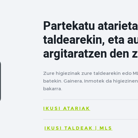
Partekatu atarieta
taldearekin, eta a
argitaratzen den 
Zure higiezinak zure taldearekin edo M
batekin. Gainera, Inmotek da higiezinen
bakarra.
IKUSI ATARIAK
IKUSI TALDEAK | MLS