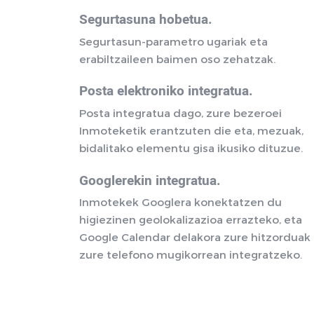
Segurtasuna hobetua.
Segurtasun-parametro ugariak eta
erabiltzaileen baimen oso zehatzak.
Posta elektroniko integratua.
Posta integratua dago, zure bezeroei
Inmoteketik erantzuten die eta, mezuak,
bidalitako elementu gisa ikusiko dituzue.
Googlerekin integratua.
Inmotekek Googlera konektatzen du
higiezinen geolokalizazioa errazteko, eta
Google Calendar delakora zure hitzorduak
zure telefono mugikorrean integratzeko.