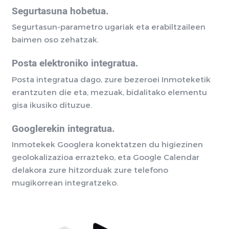
Segurtasuna hobetua.
Segurtasun-parametro ugariak eta erabiltzaileen
baimen oso zehatzak.
Posta elektroniko integratua.
Posta integratua dago, zure bezeroei Inmoteketik
erantzuten die eta, mezuak, bidalitako elementu
gisa ikusiko dituzue.
Googlerekin integratua.
Inmotekek Googlera konektatzen du higiezinen
geolokalizazioa errazteko, eta Google Calendar
delakora zure hitzorduak zure telefono
mugikorrean integratzeko.