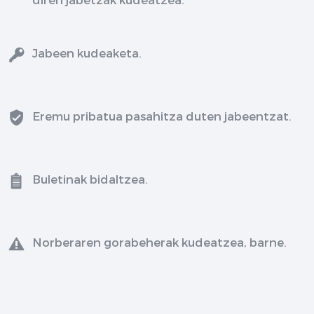
Jabeen kudeaketa.
Eremu pribatua pasahitza duten jabeentzat.
Buletinak bidaltzea.
Norberaren gorabeherak kudeatzea, barne.