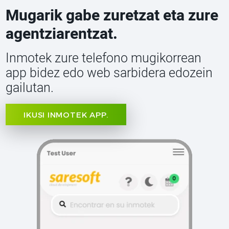
Mugarik gabe zuretzat eta zure
agentziarentzat.
Inmotek zure telefono mugikorrean
app bidez edo web sarbidera edozein
gailutan.
IKUSI INMOTEK APP.