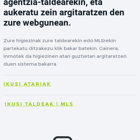
agentzia-taldearekin, eta
aukeratu zein argitaratzen den
zure webgunean.
Zure higiezinak zure taldearekin edo MLSrekin
partekatu ditzakezu klik bakar batekin. Gainera,
Inmotek da higiezinen atari guztietan argitaratzen
duen sistema bakarra.
IKUSI ATARIAK
IKUSI TALDEAK | MLS