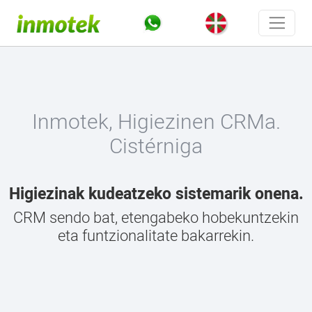
Inmotek, Higiezinen CRMa.
Cistérniga
Higiezinak kudeatzeko sistemarik onena.
CRM sendo bat, etengabeko hobekuntzekin
eta funtzionalitate bakarrekin.