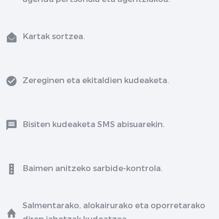
Kartak sortzea.
Zereginen eta ekitaldien kudeaketa.
Bisiten kudeaketa SMS abisuarekin.
Baimen anitzeko sarbide-kontrola.
Salmentarako, alokairurako eta oporretarako
diren jabetzak kudeatzea.