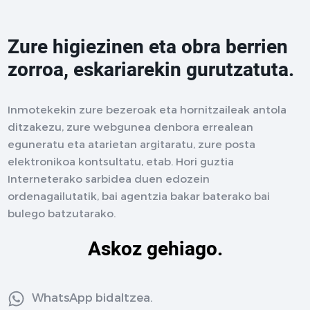
Zure higiezinen eta obra berrien
zorroa, eskariarekin gurutzatuta.
Inmotekekin zure bezeroak eta hornitzaileak antola
ditzakezu, zure webgunea denbora errealean
eguneratu eta atarietan argitaratu, zure posta
elektronikoa kontsultatu, etab. Hori guztia
Interneterako sarbidea duen edozein
ordenagailutatik, bai agentzia bakar baterako bai
bulego batzutarako.
Askoz gehiago.
WhatsApp bidaltzea.