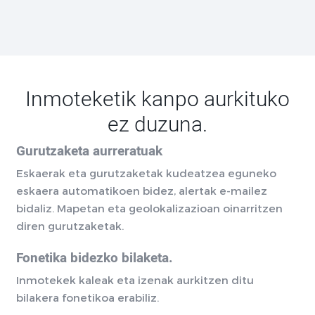
Inmoteketik kanpo aurkituko
ez duzuna.
Gurutzaketa aurreratuak
Eskaerak eta gurutzaketak kudeatzea eguneko
eskaera automatikoen bidez, alertak e-mailez
bidaliz. Mapetan eta geolokalizazioan oinarritzen
diren gurutzaketak.
Fonetika bidezko bilaketa.
Inmotekek kaleak eta izenak aurkitzen ditu
bilakera fonetikoa erabiliz.