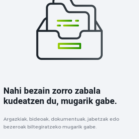
Nahi bezain zorro zabala
kudeatzen du, mugarik gabe.
Argazkiak, bideoak, dokumentuak, jabetzak edo
bezeroak biltegiratzeko mugarik gabe.