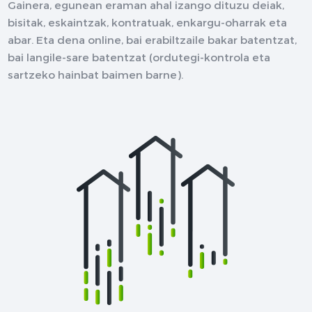
Gainera, egunean eraman ahal izango dituzu deiak,
bisitak, eskaintzak, kontratuak, enkargu-oharrak eta
abar. Eta dena online, bai erabiltzaile bakar batentzat,
bai langile-sare batentzat (ordutegi-kontrola eta
sartzeko hainbat baimen barne).