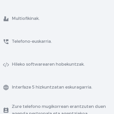
Multiofikinak.
Telefono-euskarria.
Hileko softwarearen hobekuntzak.
Interfaze 5 hizkuntzatan eskuragarria.
Zure telefono mugikorrean erantzuten duen
agenda pertsonala eta agentziakoa.