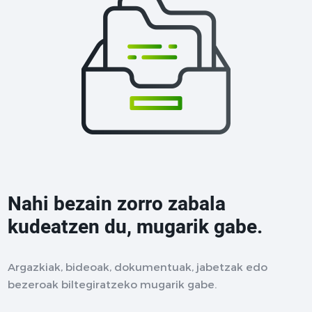
Nahi bezain zorro zabala
kudeatzen du, mugarik gabe.
Argazkiak, bideoak, dokumentuak, jabetzak edo
bezeroak biltegiratzeko mugarik gabe.