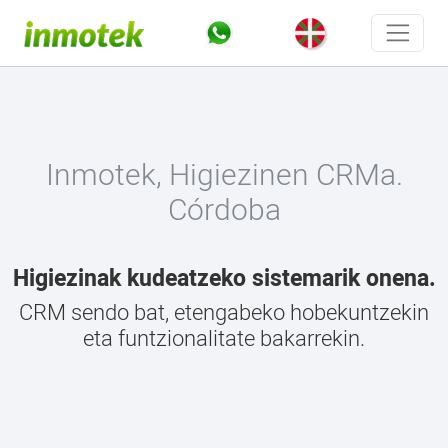
Inmotek, Higiezinen CRMa.
Córdoba
Higiezinak kudeatzeko sistemarik onena.
CRM sendo bat, etengabeko hobekuntzekin
eta funtzionalitate bakarrekin.