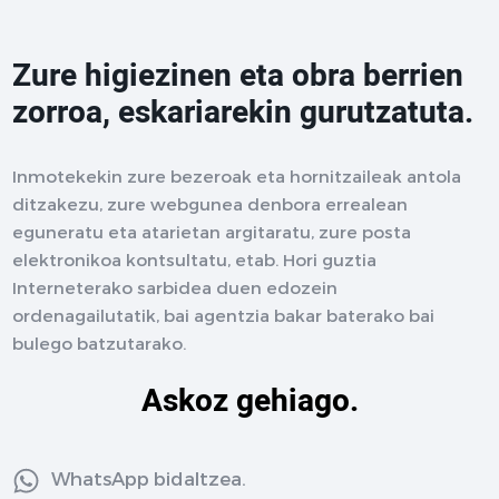
Zure higiezinen eta obra berrien
zorroa, eskariarekin gurutzatuta.
Inmotekekin zure bezeroak eta hornitzaileak antola
ditzakezu, zure webgunea denbora errealean
eguneratu eta atarietan argitaratu, zure posta
elektronikoa kontsultatu, etab. Hori guztia
Interneterako sarbidea duen edozein
ordenagailutatik, bai agentzia bakar baterako bai
bulego batzutarako.
Askoz gehiago.
WhatsApp bidaltzea.