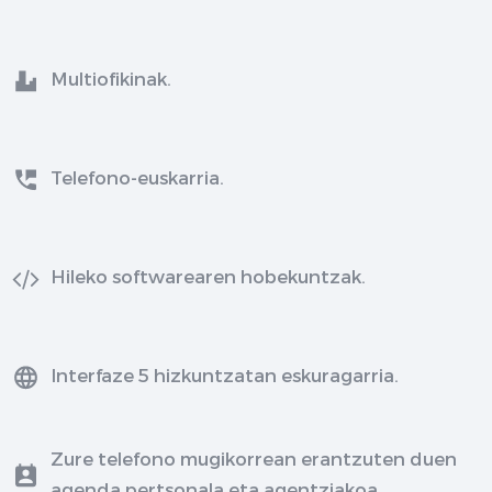
Multiofikinak.
Telefono-euskarria.
Hileko softwarearen hobekuntzak.
Interfaze 5 hizkuntzatan eskuragarria.
Zure telefono mugikorrean erantzuten duen
agenda pertsonala eta agentziakoa.