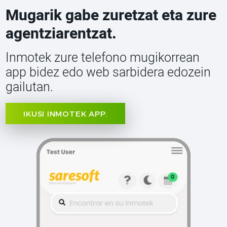
Mugarik gabe zuretzat eta zure
agentziarentzat.
Inmotek zure telefono mugikorrean
app bidez edo web sarbidera edozein
gailutan.
IKUSI INMOTEK APP.