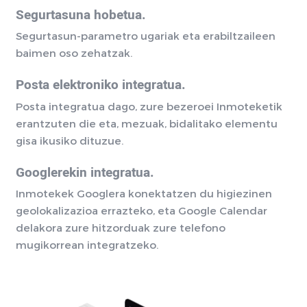
Segurtasuna hobetua.
Segurtasun-parametro ugariak eta erabiltzaileen
baimen oso zehatzak.
Posta elektroniko integratua.
Posta integratua dago, zure bezeroei Inmoteketik
erantzuten die eta, mezuak, bidalitako elementu
gisa ikusiko dituzue.
Googlerekin integratua.
Inmotekek Googlera konektatzen du higiezinen
geolokalizazioa errazteko, eta Google Calendar
delakora zure hitzorduak zure telefono
mugikorrean integratzeko.