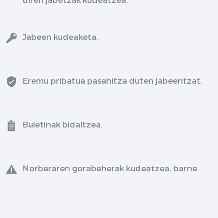
Jabeen kudeaketa.
Eremu pribatua pasahitza duten jabeentzat.
Buletinak bidaltzea.
Norberaren gorabeherak kudeatzea, barne.