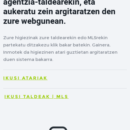
agentzia-taldearekin, eta
aukeratu zein argitaratzen den
zure webgunean.
Zure higiezinak zure taldearekin edo MLSrekin
partekatu ditzakezu klik bakar batekin. Gainera,
Inmotek da higiezinen atari guztietan argitaratzen
duen sistema bakarra.
IKUSI ATARIAK
IKUSI TALDEAK | MLS