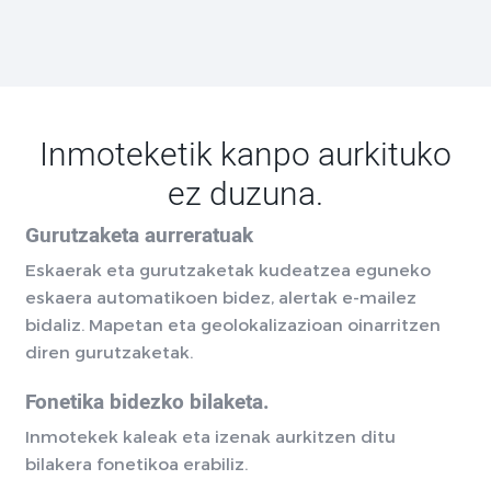
Inmoteketik kanpo aurkituko
ez duzuna.
Gurutzaketa aurreratuak
Eskaerak eta gurutzaketak kudeatzea eguneko
eskaera automatikoen bidez, alertak e-mailez
bidaliz. Mapetan eta geolokalizazioan oinarritzen
diren gurutzaketak.
Fonetika bidezko bilaketa.
Inmotekek kaleak eta izenak aurkitzen ditu
bilakera fonetikoa erabiliz.