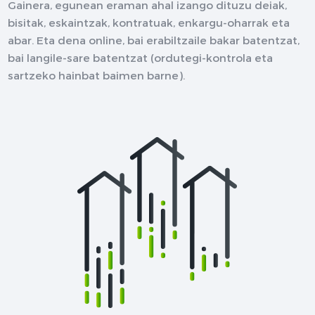
Gainera, egunean eraman ahal izango dituzu deiak,
bisitak, eskaintzak, kontratuak, enkargu-oharrak eta
abar. Eta dena online, bai erabiltzaile bakar batentzat,
bai langile-sare batentzat (ordutegi-kontrola eta
sartzeko hainbat baimen barne).