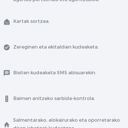
Kartak sortzea.
Zereginen eta ekitaldien kudeaketa.
Bisiten kudeaketa SMS abisuarekin.
Baimen anitzeko sarbide-kontrola.
Salmentarako, alokairurako eta oporretarako
diren jabetzak kudeatzea.