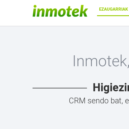
EZAUGARRIA
Inmotek,
Higiezi
CRM sendo bat, et