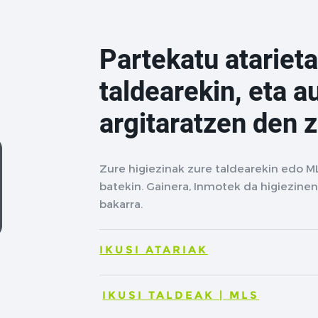
Partekatu atarieta
taldearekin, eta a
argitaratzen den 
Zure higiezinak zure taldearekin edo M
batekin. Gainera, Inmotek da higiezinen
bakarra.
IKUSI ATARIAK
IKUSI TALDEAK | MLS