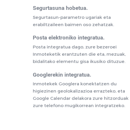
Segurtasuna hobetua.
Segurtasun-parametro ugariak eta
erabiltzaileen baimen oso zehatzak.
Posta elektroniko integratua.
Posta integratua dago, zure bezeroei
Inmoteketik erantzuten die eta, mezuak,
bidalitako elementu gisa ikusiko dituzue.
Googlerekin integratua.
Inmotekek Googlera konektatzen du
higiezinen geolokalizazioa errazteko, eta
Google Calendar delakora zure hitzorduak
zure telefono mugikorrean integratzeko.