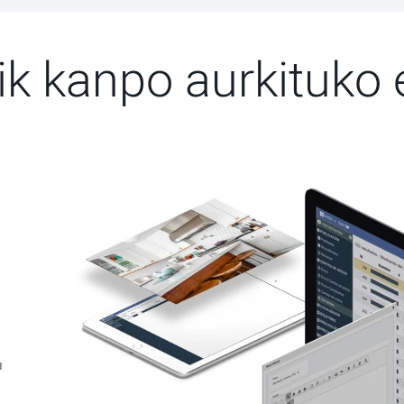
ik kanpo aurkituko 
u