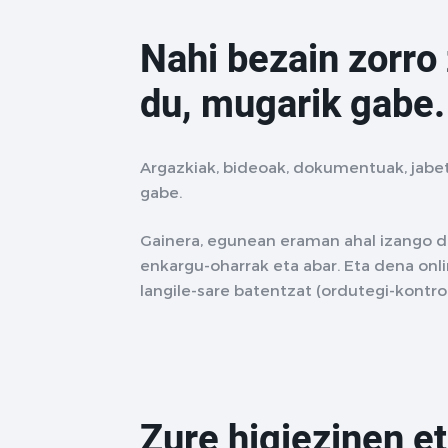
Nahi bezain zorro
du, mugarik gabe.
Argazkiak, bideoak, dokumentuak, jabe
gabe.
Gainera, egunean eraman ahal izango dit
enkargu-oharrak eta abar. Eta dena onlin
langile-sare batentzat (ordutegi-kontro
Zure higiezinen et