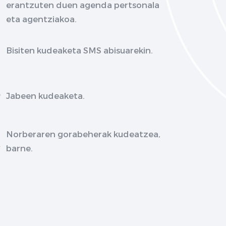
erantzuten duen agenda pertsonala
eta agentziakoa.
Bisiten kudeaketa SMS abisuarekin.
Jabeen kudeaketa.
Norberaren gorabeherak kudeatzea,
barne.