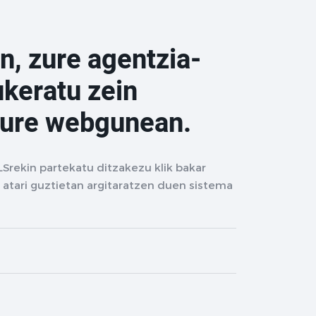
n, zure agentzia-
ukeratu zein
zure webgunean.
LSrekin partekatu ditzakezu klik bakar
 atari guztietan argitaratzen duen sistema