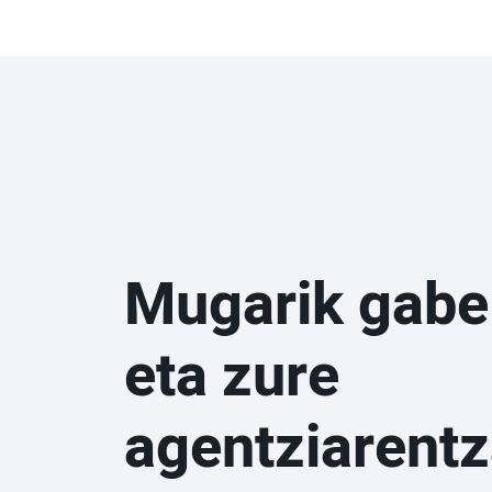
Mugarik gabe
eta zure
agentziarentz