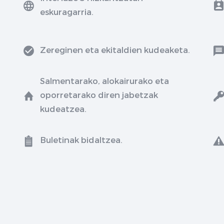
eskuragarria.
Zereginen eta ekitaldien kudeaketa.
Salmentarako, alokairurako eta
oporretarako diren jabetzak
kudeatzea.
Buletinak bidaltzea.