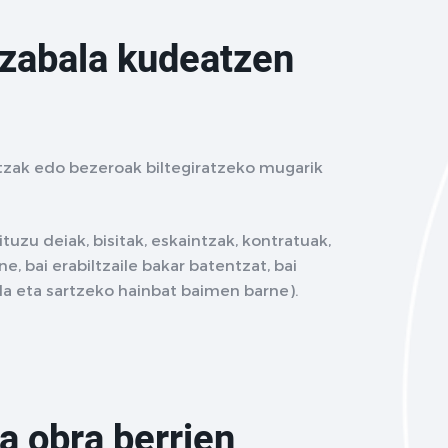
 zabala kudeatzen
tzak edo bezeroak biltegiratzeko mugarik
uzu deiak, bisitak, eskaintzak, kontratuak,
e, bai erabiltzaile bakar batentzat, bai
la eta sartzeko hainbat baimen barne).
a obra berrien