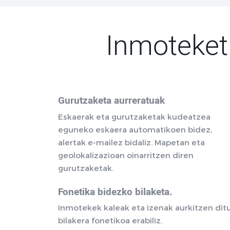
Inmoteket
Gurutzaketa aurreratuak
Eskaerak eta gurutzaketak kudeatzea
eguneko eskaera automatikoen bidez,
alertak e-mailez bidaliz. Mapetan eta
geolokalizazioan oinarritzen diren
gurutzaketak.
Fonetika bidezko bilaketa.
Inmotekek kaleak eta izenak aurkitzen dit
bilakera fonetikoa erabiliz.