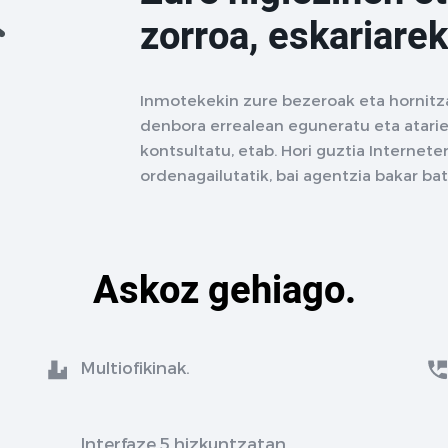
zorroa, eskariarek
Inmotekekin zure bezeroak eta hornitz
denbora errealean eguneratu eta atarie
kontsultatu, etab. Hori guztia Interne
ordenagailutatik, bai agentzia bakar ba
Askoz gehiago.
Multiofikinak.
Interfaze 5 hizkuntzatan