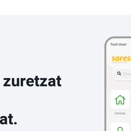
 zuretzat
at.