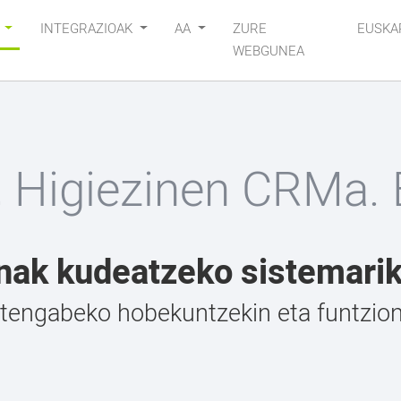
K
INTEGRAZIOAK
AA
ZURE
EUSKA
WEBGUNEA
 Higiezinen CRMa. 
nak kudeatzeko sistemari
engabeko hobekuntzekin eta funtziona