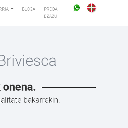
RRIA
BLOGA
PROBA
EZAZU
Briviesca
k onena.
litate bakarrekin.