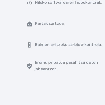
Hileko softwarearen hobekuntzak.
Kartak sortzea.
Baimen anitzeko sarbide-kontrola.
Eremu pribatua pasahitza duten
jabeentzat.