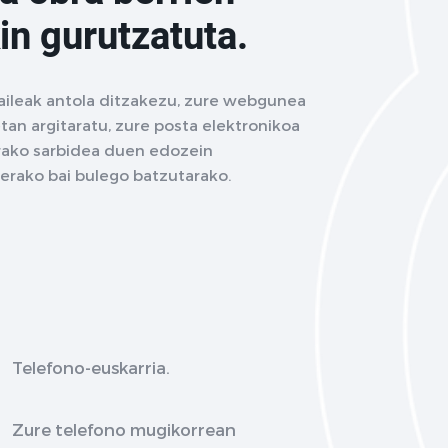
in gurutzatuta.
aileak antola ditzakezu, zure webgunea
tan argitaratu, zure posta elektronikoa
terako sarbidea duen edozein
terako bai bulego batzutarako.
Telefono-euskarria.
Zure telefono mugikorrean