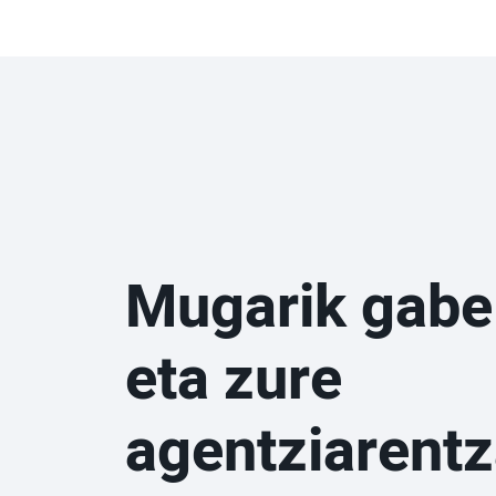
Mugarik gabe
eta zure
agentziarentz