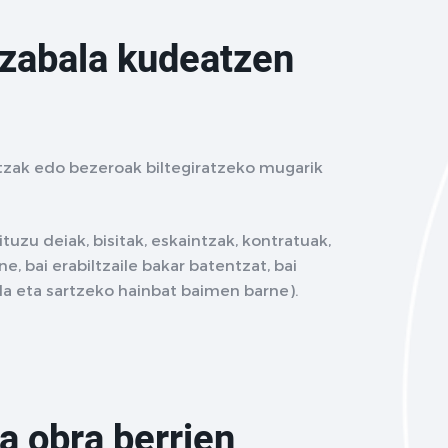
 zabala kudeatzen
tzak edo bezeroak biltegiratzeko mugarik
uzu deiak, bisitak, eskaintzak, kontratuak,
e, bai erabiltzaile bakar batentzat, bai
la eta sartzeko hainbat baimen barne).
a obra berrien