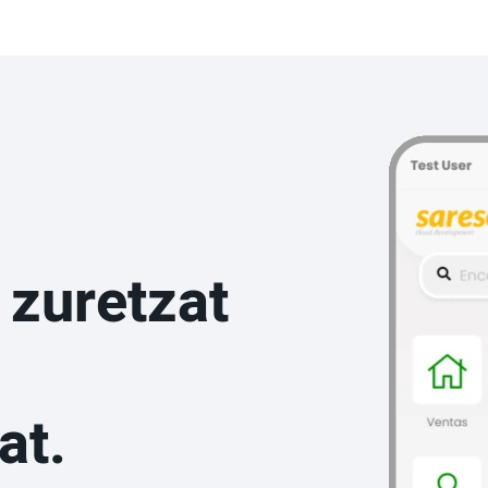
 zuretzat
at.