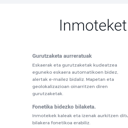
Inmoteket
Gurutzaketa aurreratuak
Eskaerak eta gurutzaketak kudeatzea
eguneko eskaera automatikoen bidez,
alertak e-mailez bidaliz. Mapetan eta
geolokalizazioan oinarritzen diren
gurutzaketak.
Fonetika bidezko bilaketa.
Inmotekek kaleak eta izenak aurkitzen dit
bilakera fonetikoa erabiliz.