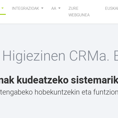
K
INTEGRAZIOAK
AA
ZURE
EUSKA
WEBGUNEA
 Higiezinen CRMa.
nak kudeatzeko sistemari
engabeko hobekuntzekin eta funtziona