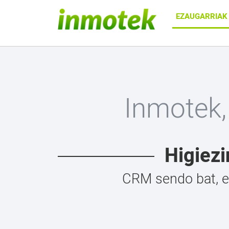
EZAUGARRIA
Inmotek,
Higiezi
CRM sendo bat, et