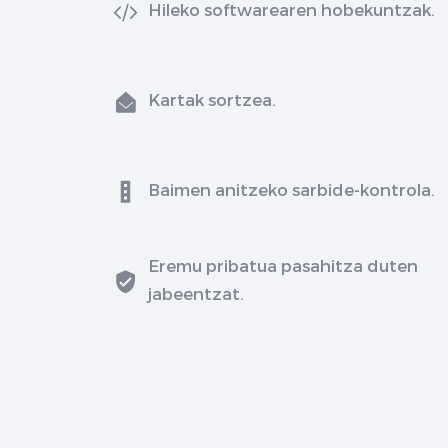
Hileko softwarearen hobekuntzak.
Kartak sortzea.
Baimen anitzeko sarbide-kontrola.
Eremu pribatua pasahitza duten
jabeentzat.