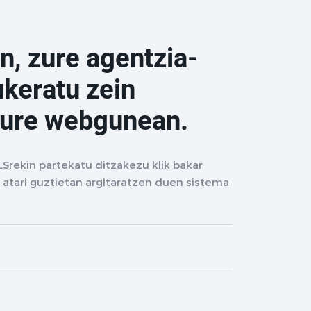
n, zure agentzia-
ukeratu zein
zure webgunean.
LSrekin partekatu ditzakezu klik bakar
 atari guztietan argitaratzen duen sistema