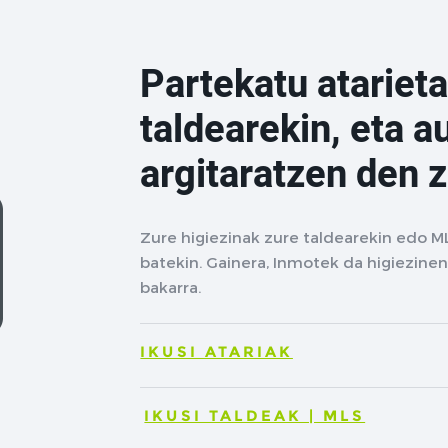
Partekatu atarieta
taldearekin, eta a
argitaratzen den 
Zure higiezinak zure taldearekin edo M
batekin. Gainera, Inmotek da higiezinen
bakarra.
IKUSI ATARIAK
IKUSI TALDEAK | MLS