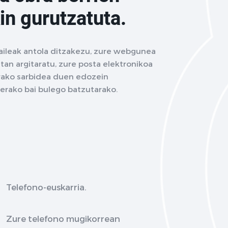
in gurutzatuta.
aileak antola ditzakezu, zure webgunea
tan argitaratu, zure posta elektronikoa
terako sarbidea duen edozein
terako bai bulego batzutarako.
Telefono-euskarria.
Zure telefono mugikorrean