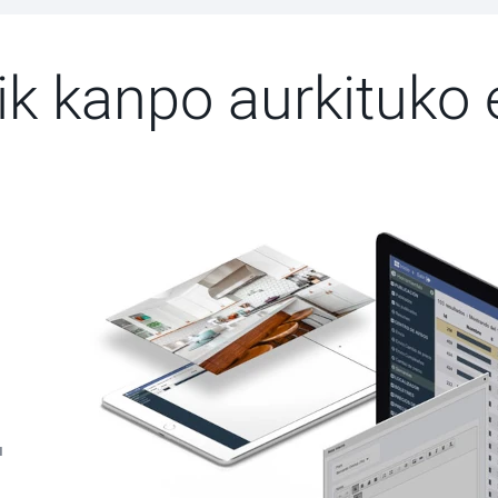
ik kanpo aurkituko 
u