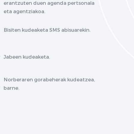
erantzuten duen agenda pertsonala
eta agentziakoa.
Bisiten kudeaketa SMS abisuarekin.
Jabeen kudeaketa.
Norberaren gorabeherak kudeatzea,
barne.