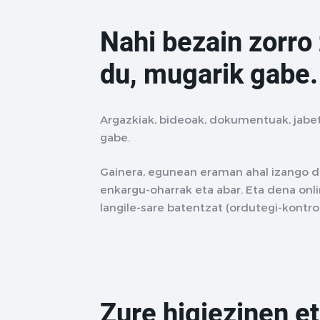
Nahi bezain zorro
du, mugarik gabe.
Argazkiak, bideoak, dokumentuak, jabe
gabe.
Gainera, egunean eraman ahal izango dit
enkargu-oharrak eta abar. Eta dena onlin
langile-sare batentzat (ordutegi-kontro
Zure higiezinen et