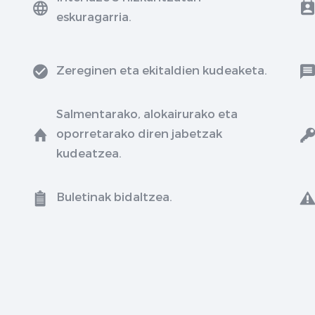
eskuragarria.
Zereginen eta ekitaldien kudeaketa.
Salmentarako, alokairurako eta
oporretarako diren jabetzak
kudeatzea.
Buletinak bidaltzea.