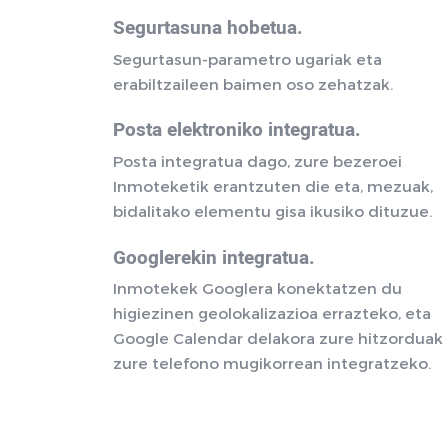
Segurtasuna hobetua.
Segurtasun-parametro ugariak eta
erabiltzaileen baimen oso zehatzak.
Posta elektroniko integratua.
Posta integratua dago, zure bezeroei
Inmoteketik erantzuten die eta, mezuak,
bidalitako elementu gisa ikusiko dituzue.
Googlerekin integratua.
Inmotekek Googlera konektatzen du
higiezinen geolokalizazioa errazteko, eta
Google Calendar delakora zure hitzorduak
zure telefono mugikorrean integratzeko.