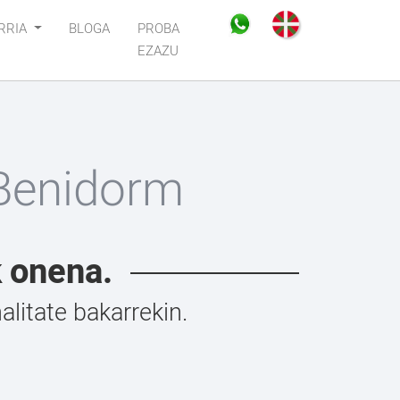
RRIA
BLOGA
PROBA
EZAZU
 Benidorm
k onena.
litate bakarrekin.