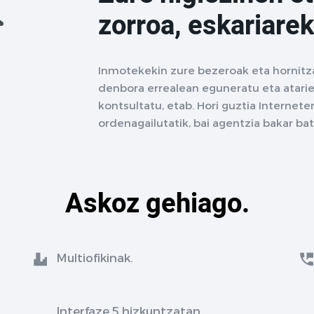
zorroa, eskariarek
Inmotekekin zure bezeroak eta hornitz
denbora errealean eguneratu eta atarie
kontsultatu, etab. Hori guztia Interne
ordenagailutatik, bai agentzia bakar ba
Askoz gehiago.
Multiofikinak.
Interfaze 5 hizkuntzatan