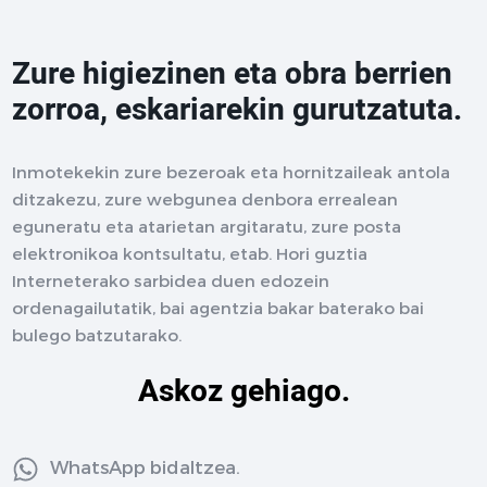
Zure higiezinen eta obra berrien
zorroa, eskariarekin gurutzatuta.
Inmotekekin zure bezeroak eta hornitzaileak antola
ditzakezu, zure webgunea denbora errealean
eguneratu eta atarietan argitaratu, zure posta
elektronikoa kontsultatu, etab. Hori guztia
Interneterako sarbidea duen edozein
ordenagailutatik, bai agentzia bakar baterako bai
bulego batzutarako.
Askoz gehiago.
WhatsApp bidaltzea.