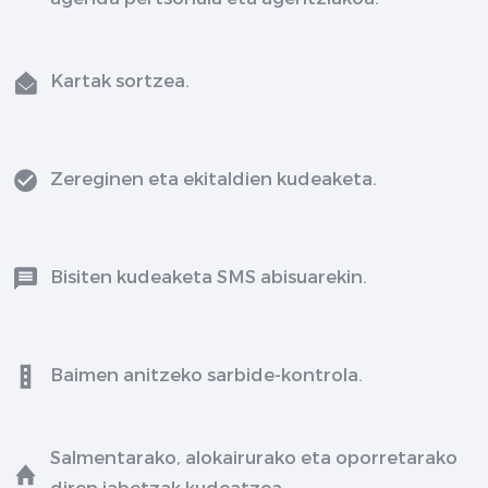
Kartak sortzea.
Zereginen eta ekitaldien kudeaketa.
Bisiten kudeaketa SMS abisuarekin.
Baimen anitzeko sarbide-kontrola.
Salmentarako, alokairurako eta oporretarako
diren jabetzak kudeatzea.