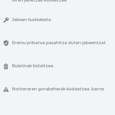
Jabeen kudeaketa.
Eremu pribatua pasahitza duten jabeentzat.
Buletinak bidaltzea.
Norberaren gorabeherak kudeatzea, barne.