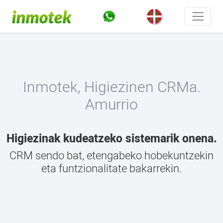
Inmotek, Higiezinen CRMa.
Amurrio
Higiezinak kudeatzeko sistemarik onena.
CRM sendo bat, etengabeko hobekuntzekin
eta funtzionalitate bakarrekin.