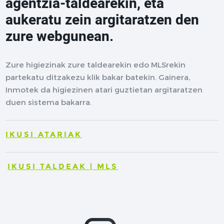
agentzia-taldearekin, eta
aukeratu zein argitaratzen den
zure webgunean.
Zure higiezinak zure taldearekin edo MLSrekin
partekatu ditzakezu klik bakar batekin. Gainera,
Inmotek da higiezinen atari guztietan argitaratzen
duen sistema bakarra.
IKUSI ATARIAK
IKUSI TALDEAK | MLS