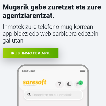
Mugarik gabe zuretzat eta zure
agentziarentzat.
Inmotek zure telefono mugikorrean
app bidez edo web sarbidera edozein
gailutan.
IKUSI INMOTEK APP.