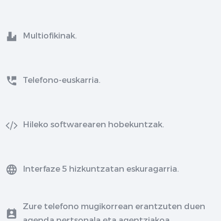
Multiofikinak.
Telefono-euskarria.
Hileko softwarearen hobekuntzak.
Interfaze 5 hizkuntzatan eskuragarria.
Zure telefono mugikorrean erantzuten duen
agenda pertsonala eta agentziakoa.