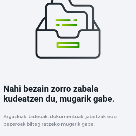
Nahi bezain zorro zabala
kudeatzen du, mugarik gabe.
Argazkiak, bideoak, dokumentuak, jabetzak edo
bezeroak biltegiratzeko mugarik gabe.