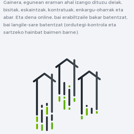
Gainera, egunean eraman ahal izango dituzu deiak,
bisitak, eskaintzak, kontratuak, enkargu-oharrak eta
abar. Eta dena online, bai erabiltzaile bakar batentzat,
bai langile-sare batentzat (ordutegi-kontrola eta
sartzeko hainbat baimen barne).