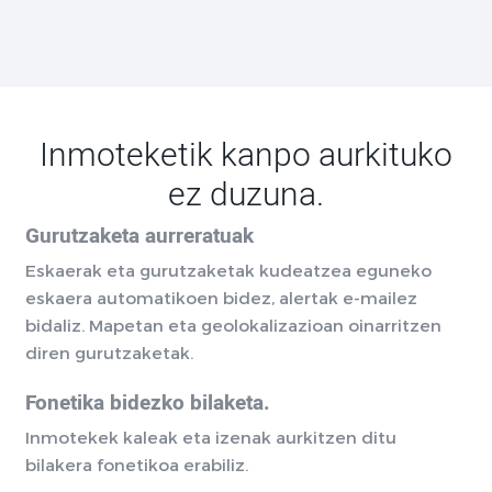
Inmoteketik kanpo aurkituko
ez duzuna.
Gurutzaketa aurreratuak
Eskaerak eta gurutzaketak kudeatzea eguneko
eskaera automatikoen bidez, alertak e-mailez
bidaliz. Mapetan eta geolokalizazioan oinarritzen
diren gurutzaketak.
Fonetika bidezko bilaketa.
Inmotekek kaleak eta izenak aurkitzen ditu
bilakera fonetikoa erabiliz.