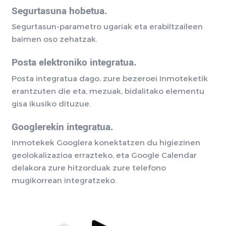
Segurtasuna hobetua.
Segurtasun-parametro ugariak eta erabiltzaileen
baimen oso zehatzak.
Posta elektroniko integratua.
Posta integratua dago, zure bezeroei Inmoteketik
erantzuten die eta, mezuak, bidalitako elementu
gisa ikusiko dituzue.
Googlerekin integratua.
Inmotekek Googlera konektatzen du higiezinen
geolokalizazioa errazteko, eta Google Calendar
delakora zure hitzorduak zure telefono
mugikorrean integratzeko.