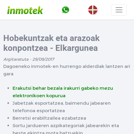
Hobekuntzak eta arazoak
konpontzea - Elkargunea
Argitaratuta - 29/09/2017
Dagoeneko inmotek-en hurrengo alderdiak lantzen ari
gara
Erakutsi behar bezala irakurri gabeko mezu
elektronikoen kopurua
Jabetzak esportatzea, baimendu jabearen
telefonoa esportatzea
Berretsi erabiltzailea ezabatzea
Sortu jardueren azpikategoriak jabearekin eta
beste ekintza mota batzuekin