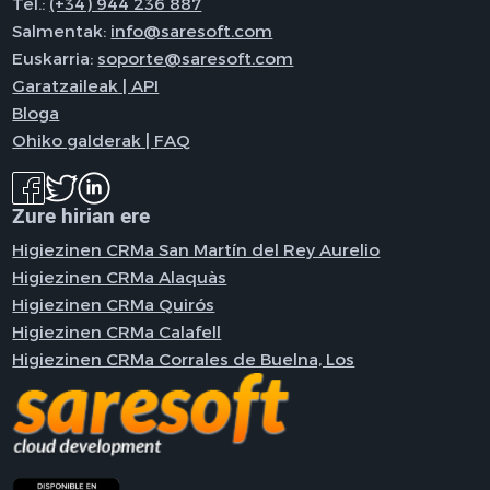
Tel.:
(+34) 944 236 887
Salmentak:
info@saresoft.com
Euskarria:
soporte@saresoft.com
Garatzaileak | API
Bloga
Ohiko galderak | FAQ
Zure hirian ere
Higiezinen CRMa San Martín del Rey Aurelio
Higiezinen CRMa Alaquàs
Higiezinen CRMa Quirós
Higiezinen CRMa Calafell
Higiezinen CRMa Corrales de Buelna, Los