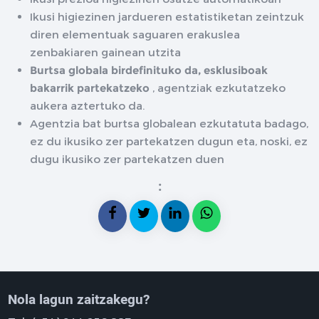
Ikusi higiezinen jardueren estatistiketan zeintzuk
diren elementuak saguaren erakuslea
zenbakiaren gainean utzita
Burtsa globala birdefinituko da, esklusiboak
bakarrik partekatzeko
, agentziak ezkutatzeko
aukera aztertuko da.
Agentzia bat burtsa globalean ezkutatuta badago,
ez du ikusiko zer partekatzen dugun eta, noski, ez
dugu ikusiko zer partekatzen duen
:
Nola lagun zaitzakegu?