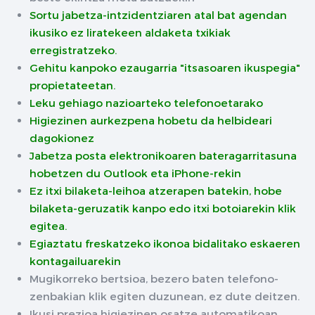
Sortu jabetza-intzidentziaren atal bat agendan
ikusiko ez liratekeen aldaketa txikiak
erregistratzeko.
Gehitu kanpoko ezaugarria "itsasoaren ikuspegia"
propietateetan.
Leku gehiago nazioarteko telefonoetarako
Higiezinen aurkezpena hobetu da helbideari
dagokionez
Jabetza posta elektronikoaren bateragarritasuna
hobetzen du Outlook eta iPhone-rekin
Ez itxi bilaketa-leihoa atzerapen batekin, hobe
bilaketa-geruzatik kanpo edo itxi botoiarekin klik
egitea.
Egiaztatu freskatzeko ikonoa bidalitako eskaeren
kontagailuarekin
Mugikorreko bertsioa, bezero baten telefono-
zenbakian klik egiten duzunean, ez dute deitzen.
Ikusi prezioa higiezinen osatze automatikoan