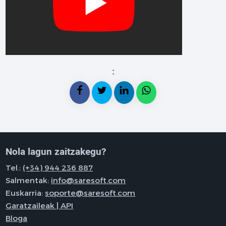
:
Nola lagun zaitzakegu?
Tel.:
(+34) 944 236 887
Salmentak:
info@saresoft.com
Euskarria:
soporte@saresoft.com
Garatzaileak | API
Bloga