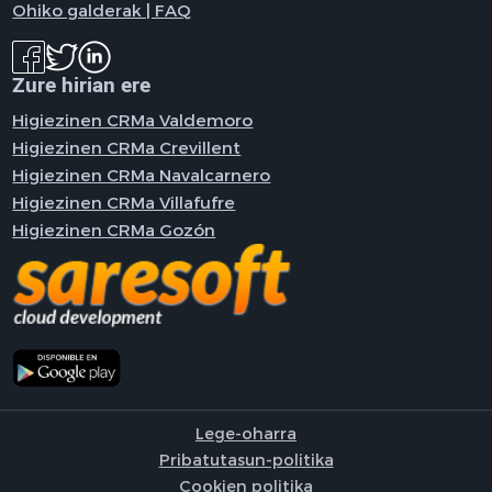
Ohiko galderak | FAQ
Zure hirian ere
Higiezinen CRMa Valdemoro
Higiezinen CRMa Crevillent
Higiezinen CRMa Navalcarnero
Higiezinen CRMa Villafufre
Higiezinen CRMa Gozón
Lege-oharra
Pribatutasun-politika
Cookien politika