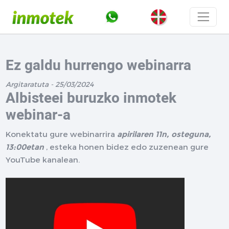
Ez galdu hurrengo webinarra
Argitaratuta - 25/03/2024
Albisteei buruzko inmotek
webinar-a
Konektatu gure webinarrira
apirilaren 11n, osteguna,
13:00etan
, esteka honen bidez edo zuzenean gure
YouTube kanalean.