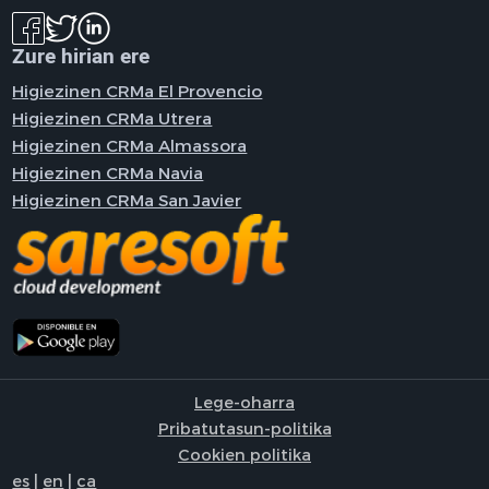
Zure hirian ere
Higiezinen CRMa El Provencio
Higiezinen CRMa Utrera
Higiezinen CRMa Almassora
Higiezinen CRMa Navia
Higiezinen CRMa San Javier
Lege-oharra
Pribatutasun-politika
Cookien politika
es
|
en
|
ca