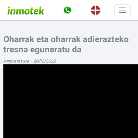
Oharrak eta oharrak adierazteko
tresna eguneratu da
Argitaratuta - 20/12/2022