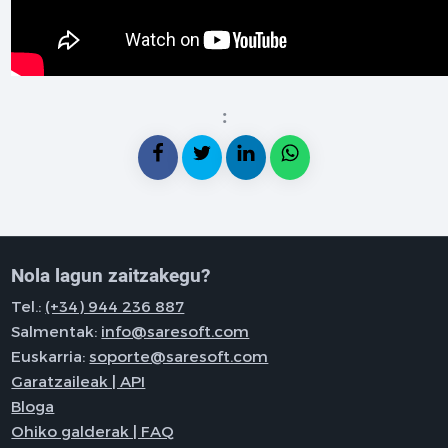
:
Nola lagun zaitzakegu?
Tel.:
(+34) 944 236 887
Salmentak:
info@saresoft.com
Euskarria:
soporte@saresoft.com
Garatzaileak | API
Bloga
Ohiko galderak | FAQ