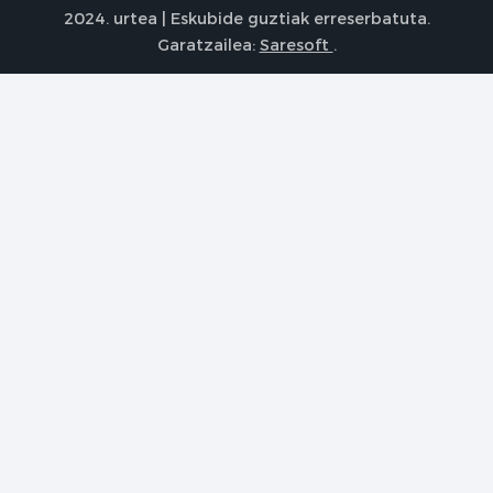
2024. urtea | Eskubide guztiak erreserbatuta.
Garatzailea:
Saresoft
.