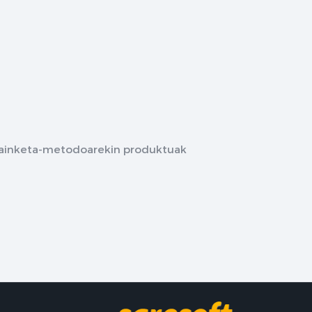
rdainketa-metodoarekin produktuak