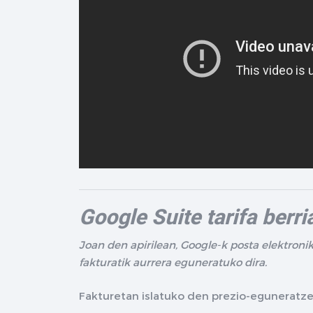
Google Suite tarifa berri
Joan den apirilean, Google-k posta elektroni
fakturatik aurrera eguneratuko dira.
Fakturetan islatuko den prezio-eguneratz