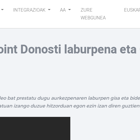
INTEGRAZIOAK
AA
ZURE
EUSKA
WEBGUNEA
int Donosti laburpena eta
eo bat prestatu dugu aurkezpenaren laburpen gisa eta bideo
uan izango duzue hitzorduan egon ezin izan diren guztient