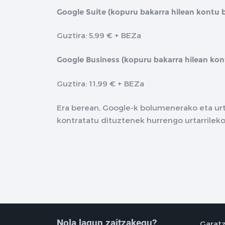
Google Suite (kopuru bakarra hilean kontu 
Guztira: 5,99 € + BEZa
Google Business (kopuru bakarra hilean kon
Guztira: 11,99 € + BEZa
Era berean, Google-k bolumenerako eta ur
kontratatu dituztenek hurrengo urtarrileko 
Nola lagun zaitzakegu?
Garatz