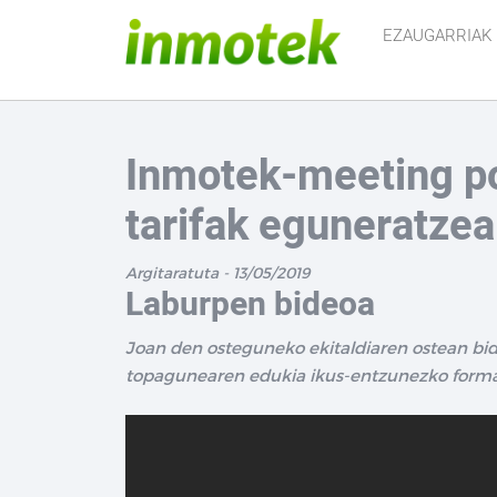
EZAUGARRIAK
Inmotek-meeting po
tarifak eguneratzea
Argitaratuta - 13/05/2019
Laburpen bideoa
Joan den osteguneko ekitaldiaren ostean bid
topagunearen edukia ikus-entzunezko format