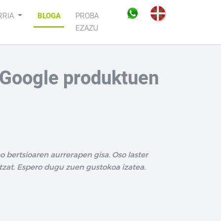
RRIA
BLOGA
PROBA
EZAZU
 Google produktuen
 bertsioaren aurrerapen gisa. Oso laster
zat. Espero dugu zuen gustokoa izatea.