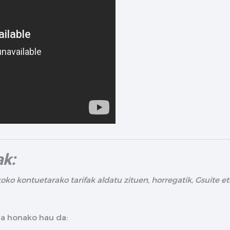
ak:
koko kontuetarako tarifak aldatu zituen, horregatik, Gsuite 
ea honako hau da: