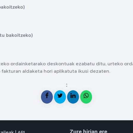
bakoitzeko)
tu bakoitzeko)
teko ordainketarako deskontuak ezabatu ditu, urteko o
fakturan aldaketa hori aplikatuta ikusi dezaten.
:
Zure hirian ere
aileak | API