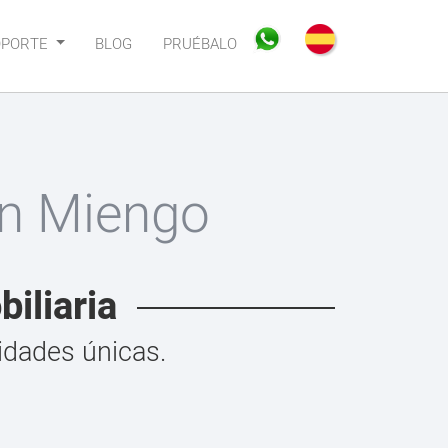
OPORTE
BLOG
PRUÉBALO
en Miengo
iliaria
idades únicas.