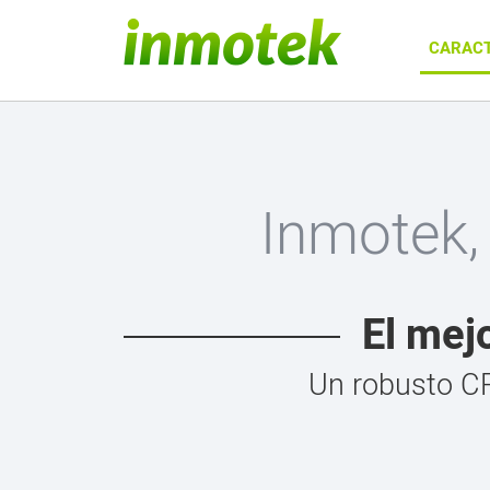
CARACT
Inmotek,
El mej
Un robusto CR