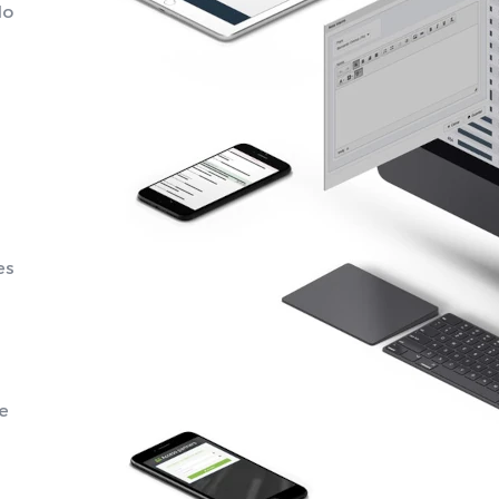
do
es
le