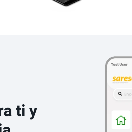
a ti y
ia