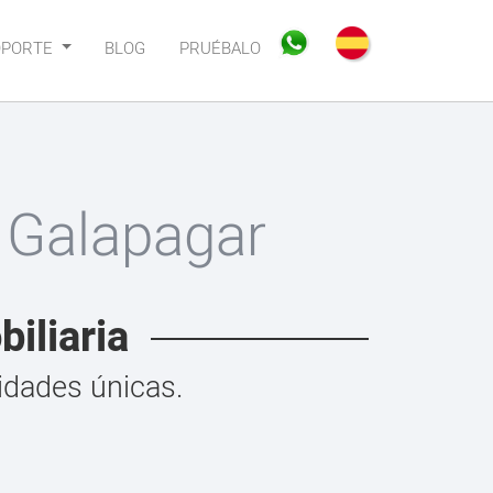
OPORTE
BLOG
PRUÉBALO
 Galapagar
iliaria
idades únicas.