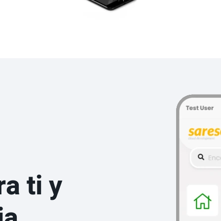
a ti y
ia