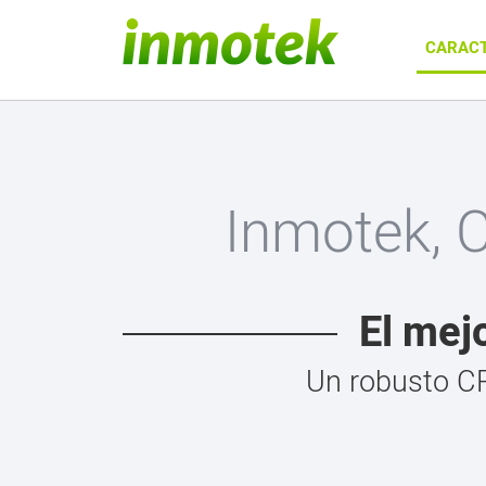
CARACT
Inmotek, 
El mej
Un robusto CR