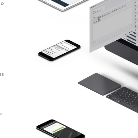
do
es
le