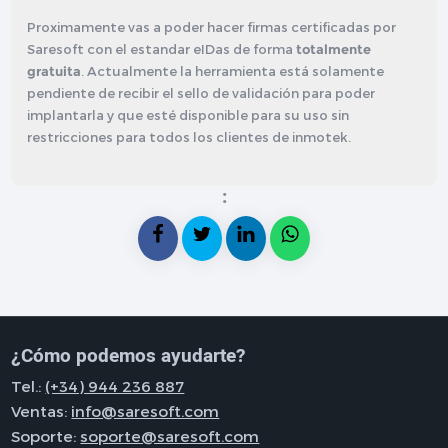
Proximamente vas a poder hacer firmas certificadas por
Saresoft con el estandar eIDas de forma
totalmente
gratuita
. Actualmente la herramienta está solamente
pendiente de recibir el sello de validación para poder
implantarla y que esté disponible para su uso sin
restricciones para todos los clientes de inmotek.
:
¿Cómo podemos ayudarte?
Tel.:
(+34) 944 236 887
Ventas:
info@saresoft.com
Soporte:
soporte@saresoft.com