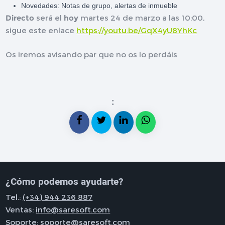
Novedades: Notas de grupo, alertas de inmueble
Directo
será el
hoy
martes 24 de marzo a las 10:00,
sigue este enlace
https://youtu.be/GqX4yU8YhKc
Os iremos avisando par que no os lo perdáis
:
¿Cómo podemos ayudarte?
Tel.:
(+34) 944 236 887
Ventas:
info@saresoft.com
Soporte:
soporte@saresoft.com