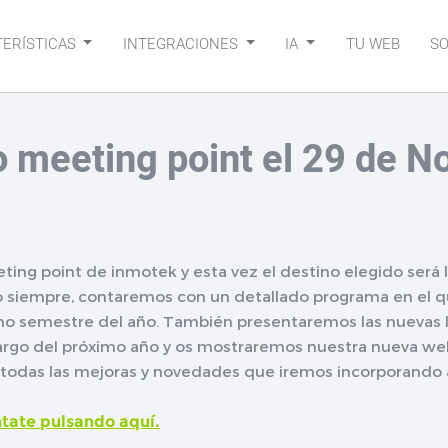
ERÍSTICAS
INTEGRACIONES
IA
TU WEB
S
o meeting point el 29 de 
ing point de inmotek y esta vez el destino elegido será l
siempre, contaremos con un detallado programa en el q
mo semestre del año. También presentaremos las nuevas lí
 largo del próximo año y os mostraremos nuestra nueva we
 todas las mejoras y novedades que iremos incorporando 
tate pulsando aquí.