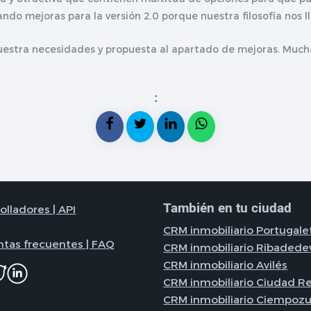
do mejoras para la versión 2.0 porque nuestra filosofía nos l
uestra necesidades y propuesta al apartado de mejoras. Mucha
:
También en tu ciudad
olladores | API
CRM inmobiliario Portugale
ntas frecuentes | FAQ
CRM inmobiliario Ribadede
CRM inmobiliario Avilés
CRM inmobiliario Ciudad Re
CRM inmobiliario Ciempozu