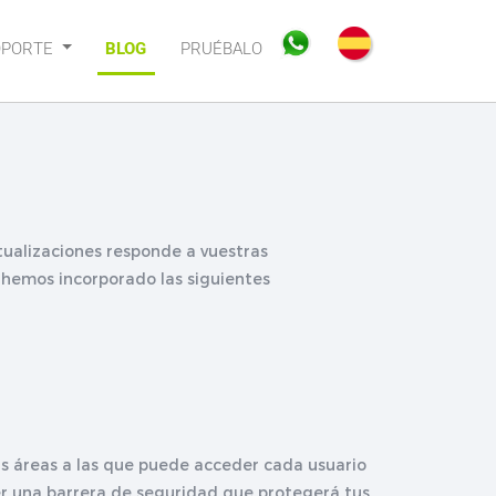
OPORTE
BLOG
PRUÉBALO
tualizaciones responde a vuestras
so hemos incorporado las siguientes
as áreas a las que puede acceder cada usuario
cer una barrera de seguridad que protegerá tus