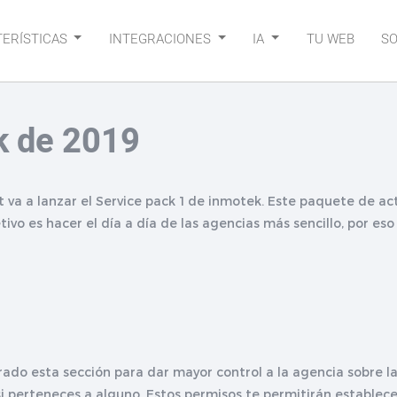
ERÍSTICAS
INTEGRACIONES
IA
TU WEB
S
k de 2019
 va a lanzar el Service pack 1 de inmotek. Este paquete de ac
tivo es hacer el día a día de las agencias más sencillo, por e
ado esta sección para dar mayor control a la agencia sobre l
 si perteneces a alguno. Estos permisos te permitirán estable