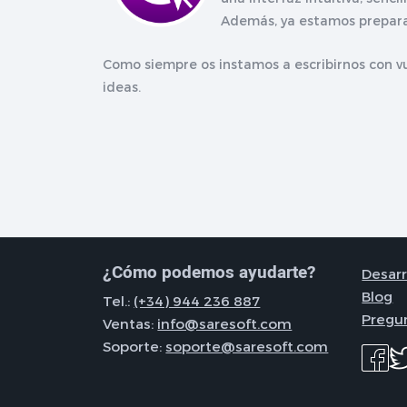
Además, ya estamos preparan
Como siempre os instamos a escribirnos con v
ideas.
¿Cómo podemos ayudarte?
Desarr
Blog
Tel.:
(+34) 944 236 887
Pregu
Ventas:
info@saresoft.com
Soporte:
soporte@saresoft.com