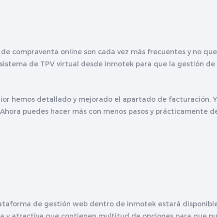
s de compraventa online son cada vez más frecuentes y no qu
sistema de TPV virtual desde inmotek para que la gestión de 
rior hemos detallado y mejorado el apartado de facturación. 
tes. Ahora puedes hacer más con menos pasos y prácticamente 
 plataforma de gestión web dentro de inmotek estará disponibl
illa y atractiva que contienen multitud de opciones para que 