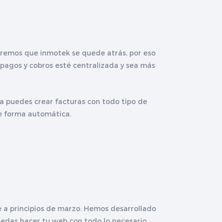
eremos que inmotek se quede atrás, por eso
pagos y cobros esté centralizada y sea más
Ya puedes crear facturas con todo tipo de
de forma automática.
e a principios de marzo. Hemos desarrollado
puedas hacer tu web con todo lo necesario.