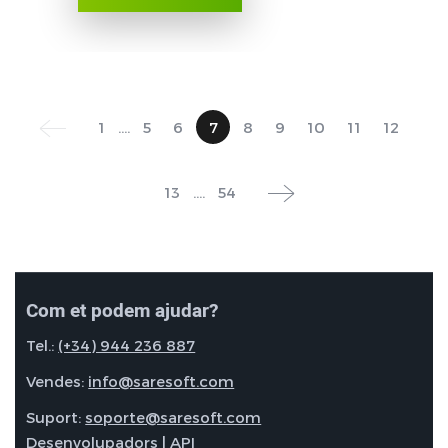
1
....
5
6
7
8
9
10
11
12
13
....
54
Com et podem ajudar?
Tel.:
(+34) 944 236 887
Vendes:
info@saresoft.com
Suport:
soporte@saresoft.com
Desenvolupadors | API