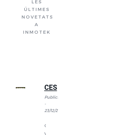
LES
ÚLTIMES
NOVETATS
A
INMOTEK
CES
Publicat
-
23/12/2016
Comunicar-
vos,