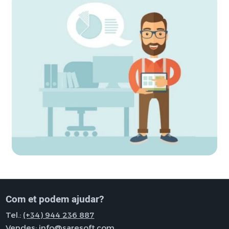
Com et podem ajudar?
Tel.:
(+34) 944 236 887
Vendes:
info@saresoft.com