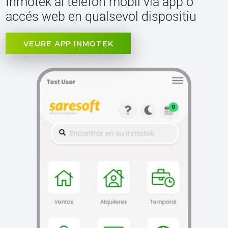
Inmotek al telèfon mòbil via app o
accés web en qualsevol dispositiu
VEURE APP INMOTEK