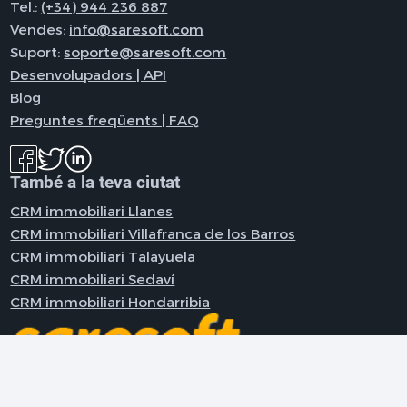
Tel.:
(+34) 944 236 887
Vendes:
info@saresoft.com
Suport:
soporte@saresoft.com
Desenvolupadors | API
Blog
Preguntes freqüents | FAQ
També a la teva ciutat
CRM immobiliari Llanes
CRM immobiliari Villafranca de los Barros
CRM immobiliari Talayuela
CRM immobiliari Sedaví
CRM immobiliari Hondarribia