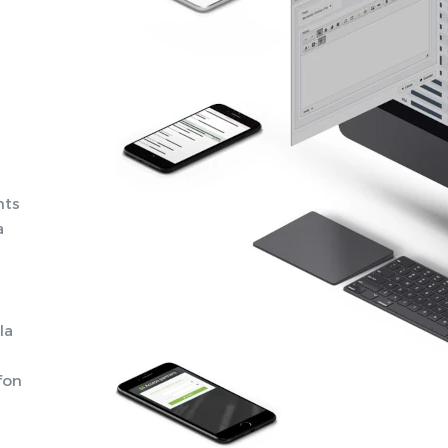
nts
a
la
èfon