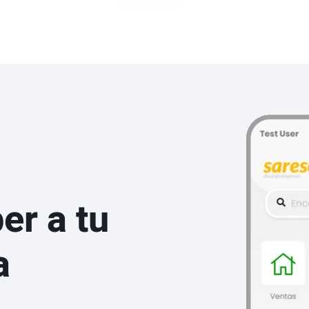
er a tu
a