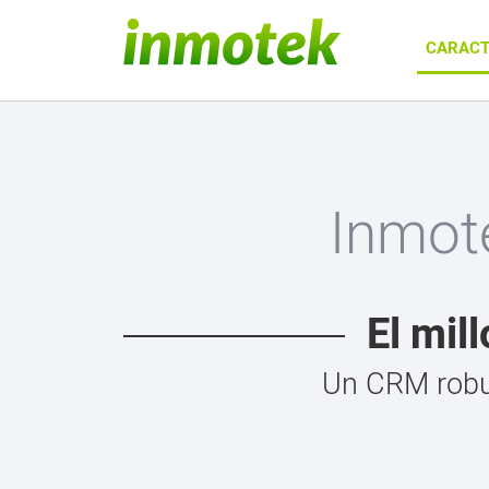
CARACT
Inmot
El mil
Un CRM robus