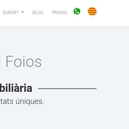
SUPORT
BLOG
PROVA'L
 Foios
iliària
tats úniques.