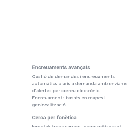
Encreuaments avançats
Gestió de demandes i encreuaments
automàtics diaris a demanda amb enviam
d'alertes per correu electrònic.
Encreuaments basats en mapes i
geolocalització
Cerca per fonètica
Inmotek troba carrers i noms mitjançant