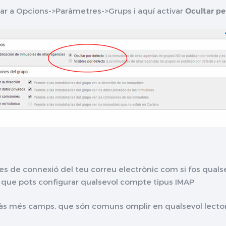
anar a Opcions->Paràmetres->Grups i aquí activar
Ocultar pe
es de connexió del teu correu electrònic com si fos quals
 que pots configurar qualsevol compte tipus IMAP
ràs més camps, que són comuns omplir en qualsevol lector 