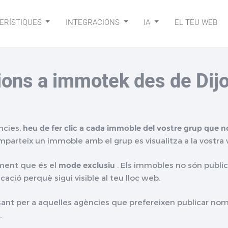
ERÍSTIQUES
INTEGRACIONS
IA
EL TEU WEB
cions a immotek des de Di
ncies,
heu de fer clic a cada immoble del vostre grup que n
arteix un immoble amb el grup es visualitza a la vostra
ment que és el
mode exclusiu
. Els immobles no són publi
cació perquè sigui visible al teu lloc web.
t per a aquelles agències que prefereixen publicar nomé
.