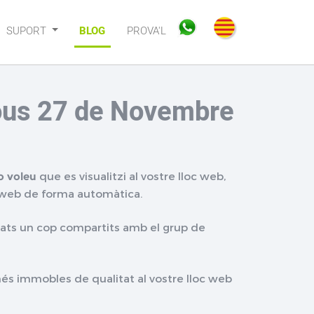
SUPORT
BLOG
PROVA'L
jous 27 de Novembre
o voleu
que es visualitzi al vostre lloc web,
 web de forma automàtica.
cats un cop compartits amb el grup de
s immobles de qualitat al vostre lloc web