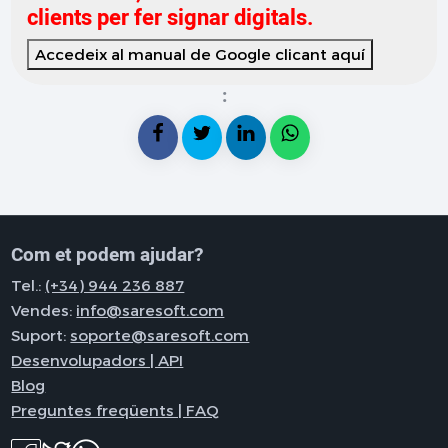
clients per fer signar digitals.
Accedeix al manual de Google clicant aquí
:
Com et podem ajudar?
Tel.:
(+34) 944 236 887
Vendes:
info@saresoft.com
Suport:
soporte@saresoft.com
Desenvolupadors | API
Blog
Preguntes freqüents | FAQ