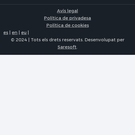
Avís legal
Política de privadesa
Política de cookies
es
|
en
|
eu
|
© 2024 | Tots els drets reservats. Desenvolupat per
Saresoft
.