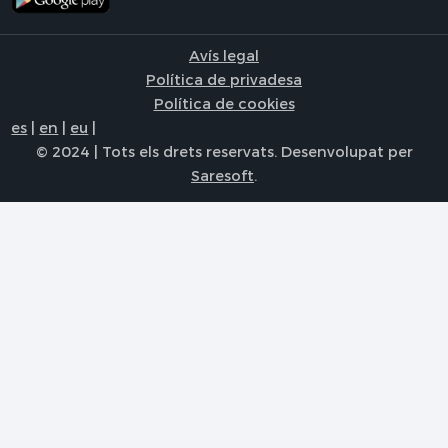
Avís legal
Política de privadesa
Política de cookies
es
|
en
|
eu
|
© 2024 | Tots els drets reservats. Desenvolupat per
Saresoft
.