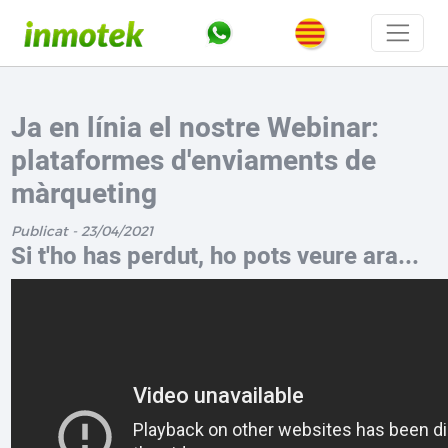
Ja en línia el nostre Webinar:
plataformes d'enviaments de
màrqueting
Publicat - 23/04/2021
Si t'ho has perdut, ho pots veure ara...