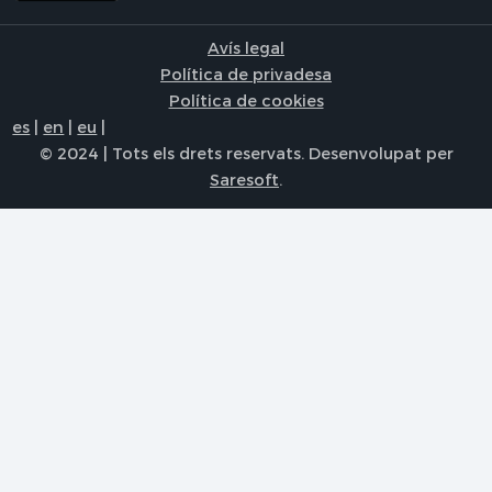
Avís legal
Política de privadesa
Política de cookies
es
|
en
|
eu
|
© 2024 | Tots els drets reservats. Desenvolupat per
Saresoft
.