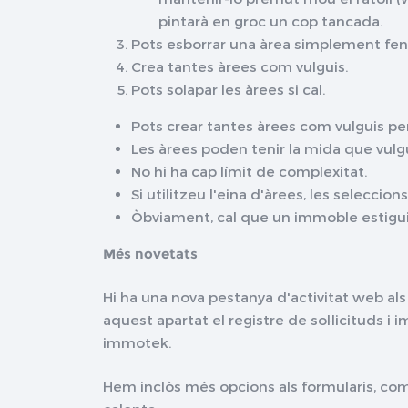
pintarà en groc un cop tancada.
Pots esborrar una àrea simplement fent 
Crea tantes àrees com vulguis.
Pots solapar les àrees si cal.
Pots crear tantes àrees com vulguis p
Les àrees poden tenir la mida que vul
No hi ha cap límit de complexitat.
Si utilitzeu l'eina d'àrees, les selecci
Òbviament, cal que un immoble estigu
Més novetats
Hi ha una nova pestanya d'activitat web a
aquest apartat el registre de sol·licituds 
immotek.
Hem inclòs més opcions als formularis, com 