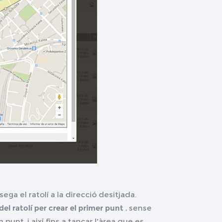
a el ratolí a la direcció desitjada.
el ratolí per crear el primer punt
, sense
unt, i així fins a tancar l'àrea que es