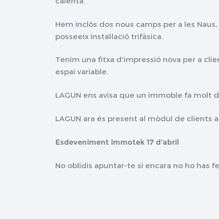
calenta.
Hem inclòs dos nous camps per a les Naus, "p
posseeix instal·lació trifàsica.
Tenim una fitxa d'impressió nova per a clien
espai variable.
LAGUN ens avisa que un immoble fa molt de
LAGUN ara és present al mòdul de clients am
Esdeveniment immotek 17 d'abril
No oblidis apuntar-te si encara no ho has fe