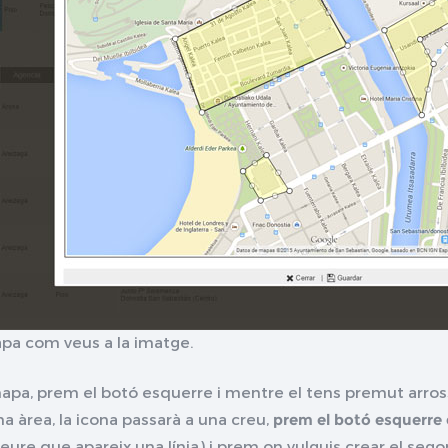
pa com veus a la imatge.
apa, prem el botó esquerre i mentre el tens premut arrosseg
na àrea, la icona passarà a una creu,
prem el botó esquerre d
ure que apareix una línia) i prem on vulguis crear el segon p