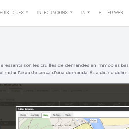
ERÍSTIQUES
INTEGRACIONS
IA
EL TEU WEB
interessants són les cruïlles de demandes en immobles 
elimitar l'àrea de cerca d'una demanda. És a dir, no delim