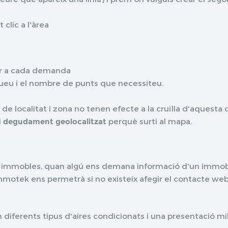
clic a l'àrea
er a cada demanda
gueu i el nombre de punts que necessiteu.
ons de localitat i zona no tenen efecte a la cruïlla d'aquest
i
degudament geolocalitzat
perquè surti al mapa.
ls immobles, quan algú ens demana informació d'un immob
i immotek ens permetrà si no existeix afegir el contacte we
diferents tipus d'aires condicionats i una presentació mil