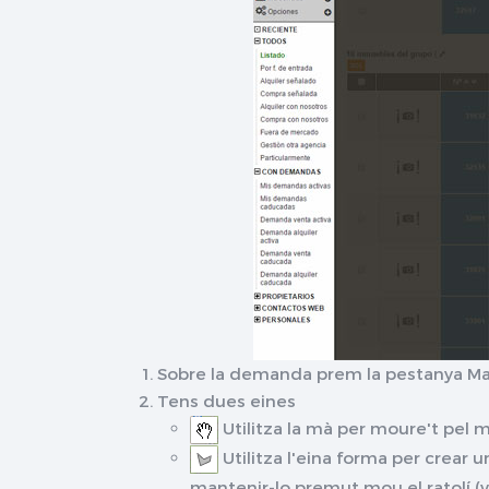
Sobre la demanda prem la pestanya Ma
Tens dues eines
Utilitza la mà per moure't pel m
Utilitza l'eina forma per crear u
mantenir-lo premut mou el ratolí (ve